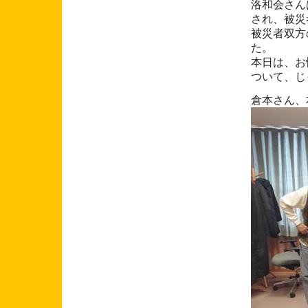
洛和会さん
され、被災
被災者双方
た。
本日は、お
ついて、じ
倉本さん、