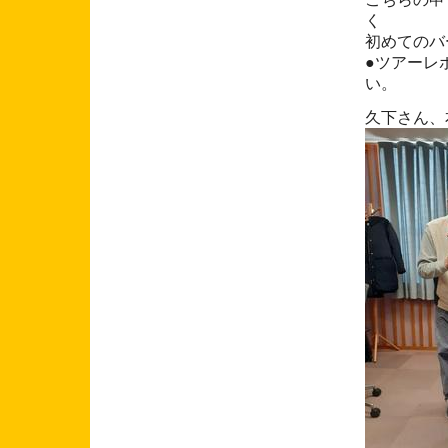
く
初めてのバード
●ツアーレ
い。
久下さん、