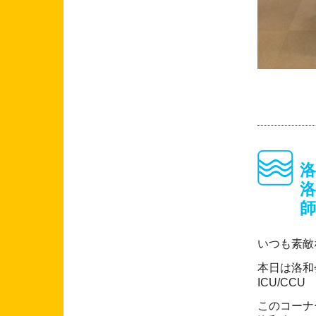
洛
洛
師
いつも素敵
本日は洛和
ICU/CC
このコーナ