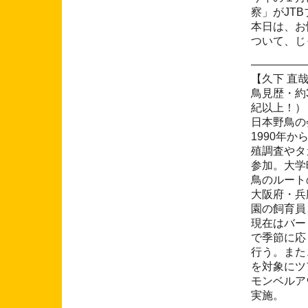
察」がJT
本日は、お
ついて、じ
―――――
【久下 直
鳥見歴・約
紀以上！
日本野鳥の
1990年
殖調査やタ
参加。大学
鳥のルート
大阪府・兵
園の飼育員
現在はバー
で季節に応
行う。また
を対象にツ
モンベルア
実施。