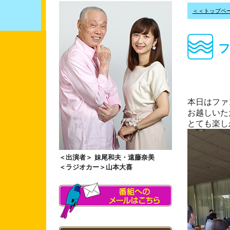
＜＜トップペ
本日はファ
お越しいた
とても楽し
＜出演者＞ 妹尾和夫・遠藤奈美
＜ラジオカー＞山本大喜