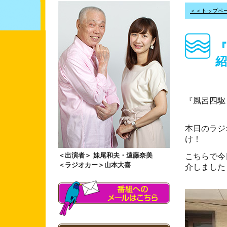
＜＜トップペ
『
紹
『風呂四駆
本日のラジ
け！
＜出演者＞ 妹尾和夫・遠藤奈美
こちらで今
＜ラジオカー＞山本大喜
介しました