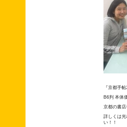
『京都手帖2
B6判 本体
京都の書店
詳しくは光村
い！！