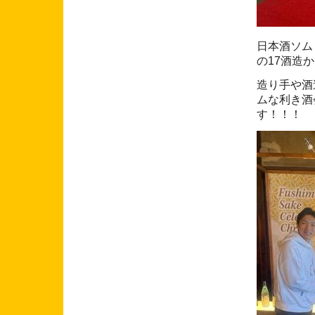
日本酒ソム
の17酒造
造り手や酒
ムな利き酒
す！！！