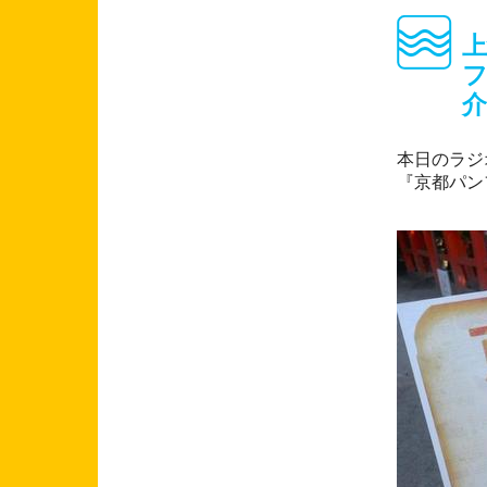
フ
介
本日のラジ
『京都パン