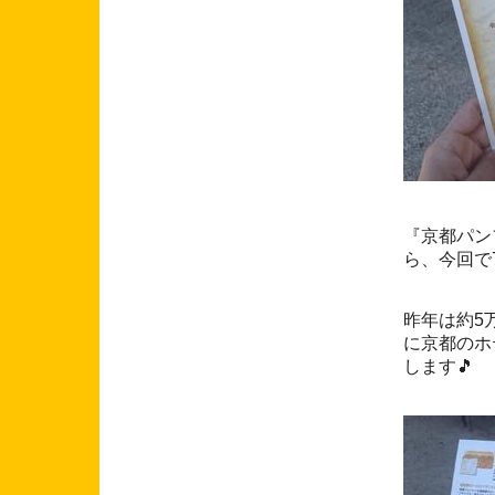
『京都パン
ら、今回で
昨年は約5
に京都のホ
します🎵