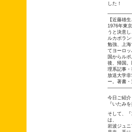
した！
―――――
【近藤雄生
1976年
うと決意し
ルカボラン
勉強、上海
てヨーロッ
国からルポ
後、帰国。
理系記事・
放送大学非
ー。著書・
―――――
今日ご紹介
『いたみを
そして、『
は、
岩波ジュニ