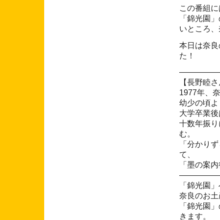
この番組に
「錦光園」
いところ、
本日は奈良
た！
―――――
【長野睦さ
1977年、
幼少の頃よ
大学卒業後
十数年振り
む。
「分かりず
て、
「墨の案内
―――――
「錦光園」
奈良のお土
「錦光園」
きます。