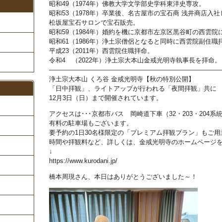
昭和49（1974年）佛教大学文学部史学科東洋史専攻。
昭和53（1978年）卒業後、名古屋市の宝石商 浅井商店入社
松坂屋宝石サロンで宝石販売。
昭和59（1984年）婚約を機に京都市左京区黒谷町の西雲院
昭和61（1986年）浄土宗僧侶となると同時に西雲院副住職
平成23（2011年）西雲院住職拝命。
令和4 （2022年）浄土宗大本山金戒光明寺執事長を拝命。
――――――――――――――――――――――――――
浄土宗大本山 くろ谷 金戒光明寺【秋の特別公開】
「日中拝観」、ライトアップが行われる「夜間拝観」共に
12月3日（日）まで開催されています。
アクセスは･･･京都市バス 岡崎道下車（32・203・204系
有料の駐車場もございます。
要予約の1日30名様限定の「プレミアム拝観プラン」もご用
時間や拝観料など、詳しくは、金戒光明寺のホームページ
↓
https://www.kurodani.jp/
橋本周現さん、本日はありがとうございました～！