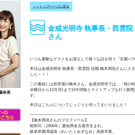
＜＜トップページに戻る
金戒光明寺 執事長・西雲院 
さん
いつも素敵なゲストをお迎えして様々な話を伺う『京都パ
本日は金戒光明寺 執事長・西雲院 住職 橋本周現さんにス
した～！！
この番組には初登場の橋本さん。金戒光明寺では、「秋の
水曜日から12月3日まで日中拝観とライトアップも行う夜
藤奈美
す。
本日はこちらについてじっくりと伺ってまいりました！
――――――――――――――――――――――――――
【橋本周現さんのプロフィール】
昭和31（1956年）愛知県名古屋市
岐阜県麗澤瑞浪（れいたくみずなみ）高校卒業。