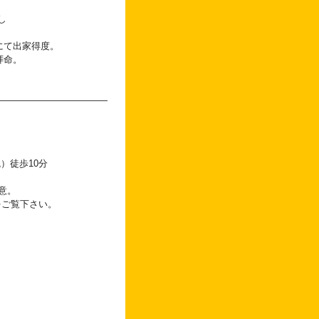
し
にて出家得度。
拝命。
――――――――――――――――――
統）徒歩10分
意。
をご覧下さい。