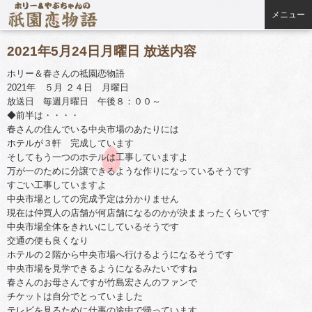
メニュー
2021年5月24日月曜日 放送内容
ホリー＆春さんの祗園恋物語
2021年 ５月 ２４日 月曜日
放送日 毎週月曜日 午後８：００～
◆前半は・・・・
春さんの住んでいる中央市場のあたりには
ホテルが３軒 完成しています
そしてもう一つのホテルは工事していますよ
万が一のために分譲できるような作りになっているそうです
すごい工事していますよ
中央市場としての完成予定は分かりません
現在は仲買人の店舗が何店舗になるのかが決ままったくらいです
中央市場全体をきれいにしているそうです
交通の便も良くなり
ホテルの２階から中央市場へ行けるようになるそうです
中央市場を見学できるようになるみたいですね
春さんのお母さんですが竹島宏さんのファンで
チケットは自分でとっていました
テレビを見るために仕事の途中で帰っています