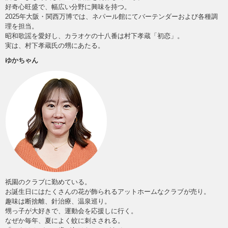
好奇心旺盛で、幅広い分野に興味を持つ。
2025年大阪・関西万博では、ネパール館にてバーテンダーおよび各種調
理を担当。
昭和歌謡を愛好し、カラオケの十八番は村下孝蔵「初恋」。
実は、村下孝蔵氏の甥にあたる。
ゆかちゃん
祇園のクラブに勤めている。
お誕生日にはたくさんの花が飾られるアットホームなクラブが売り。
趣味は断捨離、針治療、温泉巡り。
甥っ子が大好きで、運動会を応援しに行く。
なぜか毎年、夏によく蚊に刺さされる。