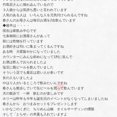
竹島宏さんに惚れ込んでいるので
３人娘からは気持ち悪いと言われています
人気のある人は いろんな人を元気付けられるんですね
春さんのお母さんは毎日お酒を2合飲んでいます
◆後半は・・・・
現在は家飲み中心です
七条御前にお酒屋さんがあって
前には乾物を打っています
お酒好きは匂いに集まってくるんですね
ある時 大変賑やかになっていました
カウンターにみんな斜めになって1列に並んで
お酒は飲んでおられましたよ
塩豆に瓶ビールを飲んでいました
そういう店でも最近は若い人が多いです
女の人もいましたよ
やはり人がいるところで飲みたいんですね
春さんも散歩していて缶ビールを買って飲んでいます
犬の散歩で 一杯 飲むのが楽しみです
ホリーは昨年も今年も誕生日のイベントがなくなってしまいましたね
春さんから おつまみセットをプレゼントします
いかなごのくぎに ちりめん山椒 オイルサーディンの燻製
そして「とらや」の羊羹も入れていますよ