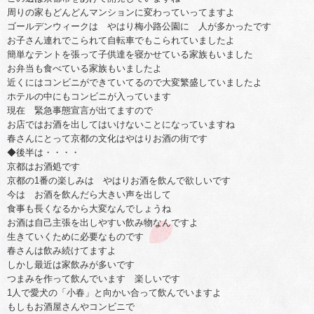
周りの家もどんどんマンションに変わっていってますよ
ゴールデンウィークは やはり梅小路公園に 人が多かったです
お子さん連れでこられて自転車でもこられていましたよ
簡単なテントを張って子供達を寝かせている家族もいました
お弁当も食べている家族もいましたよ
近くにはコンビニができていてるので大変繁盛していましたよ
ホテルの中にもコンビニが入っています
現在 緊急事態宣言が出てますので
お店ではお酒を出してはいけないことになっていますね
春さんにとって京都の文化はやはりお酒の街です
◆後半は・・・・
京都はお酒処です
京都の1番の楽しみは やはりお酒を飲んで欲しいです
今は お酒を飲んだら大きい声を出して
食事も長くなるから大変なんでしょうね
お酒は自己主張を出しやすい飲み物なんですよ
生きていくために必要なものです
春さんは飲み続けてますよ
しかし最近は家飲みが多いです
つまみを作って飲んでいます 楽しいです
1人で愛犬の「小春」と向かい合って飲んでいますよ
もしもお酒屋さんやコンビニで