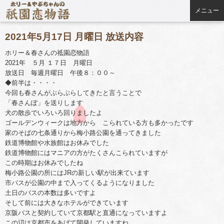
メニュー
2021年5月17日 月曜日 放送内容
ホリー＆春さんの祗園恋物語
2021年 ５月 １７日 月曜日
放送日 毎週月曜日 午後８：００～
◆前半は・・・・
今回も春さんがぶらぶらしてきたと言うことで
「春さんぽ」を送りします
犬の散歩でいろいろ回りましたよ
ゴールデンウィークは地方から こられている方も多かったです
家のそばの七条通りから梅小路公園を通ってきました
鉄道博物館や水族館はお休みでした
鉄道博物館にはマニアの方がたくさんこられていますが
この時期はお休みでしたね
梅小路公園の所にはJRの新しい駅が出来ています
市バスが公園の中まで入ってくるようになりました
土日のバスの本数は多いですよ
そして前には大きなホテルができています
京阪バスと契約していて京都駅と直通になっていますよ
この辺は京都市をあげて開発していますね