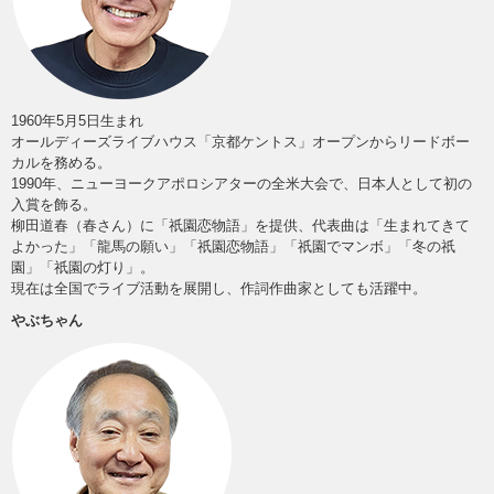
1960年5月5日生まれ
オールディーズライブハウス「京都ケントス」オープンからリードボー
カルを務める。
1990年、ニューヨークアポロシアターの全米大会で、日本人として初の
入賞を飾る。
柳田道春（春さん）に「祇園恋物語」を提供、代表曲は「生まれてきて
よかった」「龍馬の願い」「祇園恋物語」「祇園でマンボ」「冬の祇
園」「祇園の灯り」。
現在は全国でライブ活動を展開し、作詞作曲家としても活躍中。
やぶちゃん