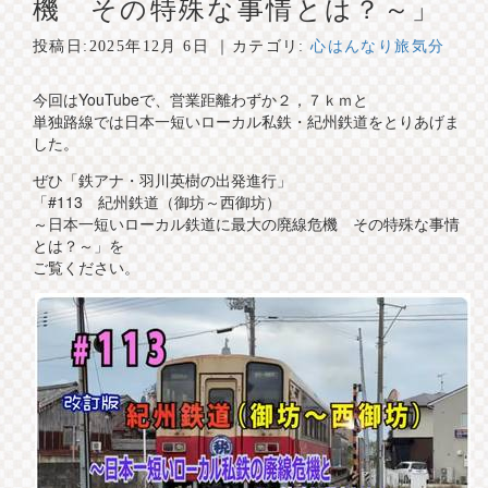
機 その特殊な事情とは？～」
投稿日:
2025年12月 6日
｜カテゴリ:
心はんなり旅気分
今回はYouTubeで、営業距離わずか２，７ｋｍと
単独路線では日本一短いローカル私鉄・紀州鉄道をとりあげま
した。
ぜひ「鉄アナ・羽川英樹の出発進行」
「#113 紀州鉄道（御坊～西御坊）
～日本一短いローカル鉄道に最大の廃線危機 その特殊な事情
とは？～」を
ご覧ください。