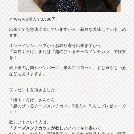
どちらも6個入で3,580円。
出来立てを急速冷凍していますから、新鮮な美味しさが楽しめ
ます。
オンラインショップからお取り寄せ出来ますから、
「焼肉くろげ」または「超のび～るチーズメンチカツ」で検索
を！
最上級のお肉やハンバーグ、米沢牛コロッケ、すじ煮やもつ煮
などもありますよ。
プレゼントを頂きました！
「焼肉くろげ」さんから、
「超のび～るチーズメンチカツ」6個入を ５人にプレゼントで
す！
欲しい！という人は、
「チーズメンチカツ」が欲しい
とハッキリ書いて、
おところ、お名前、電話番号と、出来れば年齢も書いてご応募