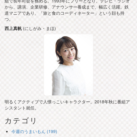
組で長年司会を務める。1993年にフリーとなり、テレビ・ラジオ
から、講演、企業研修、アナウンサー養成まで、幅広く活躍。鉄
道マニアであり、「旅と食のコーディネーター」という顔も持
つ。
西上真帆
(にしがみ・まほ)
明るくアクティブで人懐っこいキャラクター。2018年秋に番組ア
シスタント就任。
カテゴリ
今週のうまいもん (199)