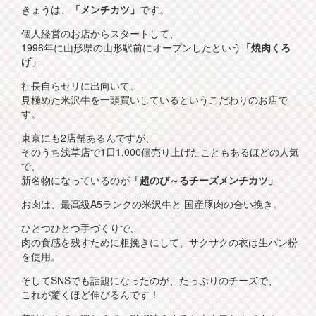
きょうは、
「メンチカツ」
です。
個人経営のお店からスタートして、
1996年に山形県の山形駅前にオープンしたという
「焼肉くろ
げ」
社長自らセリに出向いて、
見極めた米沢牛を一頭買いしているというこだわりのお店で
す。
東京にも2店舗あるんですが、
そのうち浅草店で1日1,000個売り上げたこともあるほどの人気
で、
新名物になっているのが
「超のび～るチーズメンチカツ」
お肉は、最高級A5ランクの米沢牛と 国産豚肉の合い挽き。
ひとつひとつ手づくりで、
肉の食感を残すために粗挽きにして、サクサクの衣は生パン粉
を使用。
そしてSNSでも話題になったのが、たっぷりのチーズで、
これが驚くほど伸びるんです！