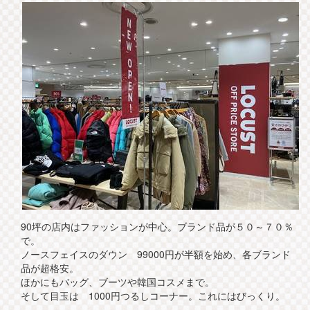
90坪の店内はファッションが中心。ブランド品が５０～７０％
で。
ノースフェイスのダウン 99000円が半額を始め、各ブランド
品が超格安。
ほかにもバッグ、ブーツや韓国コスメまで。
そして目玉は 1000円つるしコーナー。これにはびっくり。