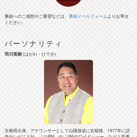
番組へのご感想やご要望などは、
番組メールフォーム
よりお寄せ
ください。
パーソナリティ
羽川英樹
(はがわ・ひでき)
京都府出身。アナウンサーとして山陽放送に在籍後、1977年に読
売テレビに入社。「11PM」や「2時のワイドショー」など人気番