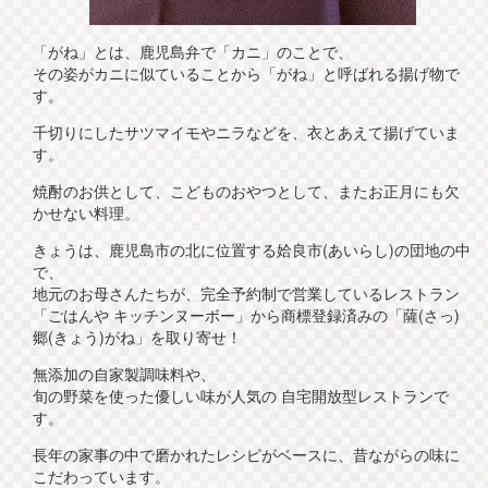
「がね」とは、鹿児島弁で「カニ」のことで、
その姿がカニに似ていることから「がね」と呼ばれる揚げ物で
す。
千切りにしたサツマイモやニラなどを、衣とあえて揚げていま
す。
焼酎のお供として、こどものおやつとして、またお正月にも欠
かせない料理。
きょうは、鹿児島市の北に位置する姶良市(あいらし)の団地の中
で、
地元のお母さんたちが、完全予約制で営業しているレストラン
「ごはんや キッチンヌーボー」から商標登録済みの「薩(さっ)
郷(きょう)がね」を取り寄せ！
無添加の自家製調味料や、
旬の野菜を使った優しい味が人気の 自宅開放型レストランで
す。
長年の家事の中で磨かれたレシピがベースに、昔ながらの味に
こだわっています。