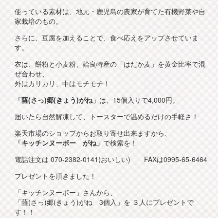
使っている素材は、地元・鹿児島の農家が育てた有機野菜や自
家栽培のもの。
さらに、豆腐を加えることで、食べ応えをアップさせていま
す。
衣は、餅粉と小麦粉、姶良特産の「はだか麦」を黄金比率で混
ぜ合わせ、
外はカリカリ、中はモチモチ！
「薩(さっ)郷(きょう)がね」
は、15個入りで4,000円。
届いたら自然解凍して、トースターで温めるだけの手軽さ！
楽天市場のショップからお取り寄せ出来ますから、
「キッチンヌーボー がね」
で検索を！
電話注文は 070-2382-0141(おいしい) FAXは0995-65-6464
プレゼントを頂きました！
「キッチンヌーボー」さんから、
「薩(さっ)郷(きょう)がね 3個入」を ３人にプレゼントで
す！！