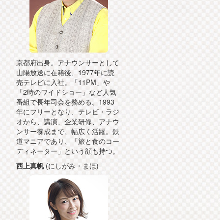
京都府出身。アナウンサーとして
山陽放送に在籍後、1977年に読
売テレビに入社。「11PM」や
「2時のワイドショー」など人気
番組で長年司会を務める。1993
年にフリーとなり、テレビ・ラジ
オから、講演、企業研修、アナウ
ンサー養成まで、幅広く活躍。鉄
道マニアであり、「旅と食のコー
ディネーター」という顔も持つ。
西上真帆
(にしがみ・まほ)