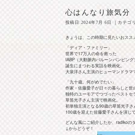
心はんなり旅気分
投稿日:
2024年7月 6日
｜カテゴ
きょうは、この時期に見たいおスス
「ディア・ファミリー」
世界で17万人の命を救った
IABP（大動脈内バルーンパンピン
誕生にまつわる実話を映画化。
大泉洋さん主演のヒューマンドラマ
「九十歳。何がめでたい」
作家・佐藤愛子が日々の暮らしと世
独特のユーモアでつづったベストセ
草笛光子さん主演で映画化。
初単独主演となる90歳の草笛光子さ
100歳を迎えた佐藤愛子さんを演じ
どんな風にご紹介したか、radiko
↓からどうぞ！