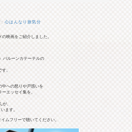
リ:
心はんなり旅気分
メの映画をご紹介しました。
グ）バルーンカテーテルの
です。
の中への怒りや戸惑いを
ラーエッセイ集を、
んが、
ています。
のタイムフリーで聴いてください。