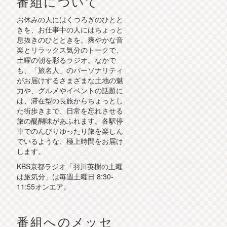
番組について
お休みの人にはくつろぎのひとと
きを、お仕事中の人にはちょっと
息抜きのひとときを。爽やかな音
楽とリラックス気分のトークで、
土曜の朝を彩るラジオ。なかで
も、「旅名人」のパーソナリティ
がお届けするさまざまな土地の魅
力や、グルメやイベントの話題に
は、滞在型の長旅からちょっとし
た街歩きまで、日常を忘れさせる
旅の醍醐味があふれます。各駅停
車でのんびりゆったり旅を楽しん
でいるような、極上時間をお届け
します。
KBS京都ラジオ「羽川英樹の土曜
は旅気分」は毎週土曜日 8:30-
11:55オンエア。
番組へのメッセ