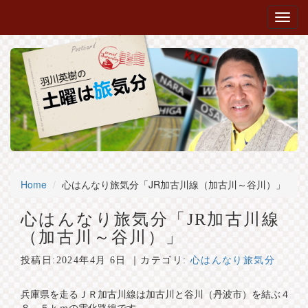
Home
心はんなり旅気分「JR加古川線（加古川～谷川）」
心はんなり旅気分「JR加古川線
（加古川～谷川）」
投稿日:
2024年4月 6日
｜カテゴリ:
心はんなり旅気分
兵庫県を走るＪＲ加古川線は加古川と谷川（丹波市）を結ぶ４
８，５ｋｍの電化路線です。