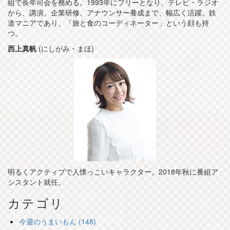
組で長年司会を務める。1993年にフリーとなり、テレビ・ラジオ
から、講演、企業研修、アナウンサー養成まで、幅広く活躍。鉄
道マニアであり、「旅と食のコーディネーター」という顔も持
つ。
西上真帆
(にしがみ・まほ)
明るくアクティブで人懐っこいキャラクター。2018年秋に番組ア
シスタント就任。
カテゴリ
今週のうまいもん (148)