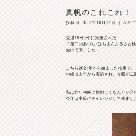
真帆のこれこれ！
投稿日:
2023年10月21日
｜カテゴ
先週15日(日)に実施された
「第二回あづち･はちまんふるさと検
受けて来ました～！
こちら2021年から始まった検定で、
中級は去年から実施され、今回が二
私は昨年初級に挑戦してなんとか合
今年は中級にチャレンジして来ました( 