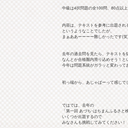
中級は4択問題の全100問、80点以
内容は、テキストを参考に出題される.
というようなことでしたが、
まぁああーーーー難しかったです(笑
去年の過去問を見たら、テキストを
なんとか合格圏内滑り込めそう！と
今年は問題系統がガラッと変わってお
初っ端から、あじゃぱーって感じでし
ではでは、去年の
「第一回 あづち･はちまんふるさと
いくつか出題するので
みなさんも挑戦してみてください！