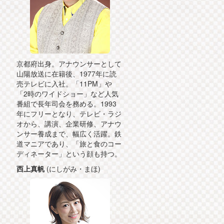
京都府出身。アナウンサーとして
山陽放送に在籍後、1977年に読
売テレビに入社。「11PM」や
「2時のワイドショー」など人気
番組で長年司会を務める。1993
年にフリーとなり、テレビ・ラジ
オから、講演、企業研修、アナウ
ンサー養成まで、幅広く活躍。鉄
道マニアであり、「旅と食のコー
ディネーター」という顔も持つ。
西上真帆
(にしがみ・まほ)