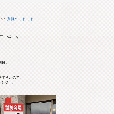
リ:
真帆のこれこれ！
定 中級」を
回目。
格できたので、
ˆОˆ )。