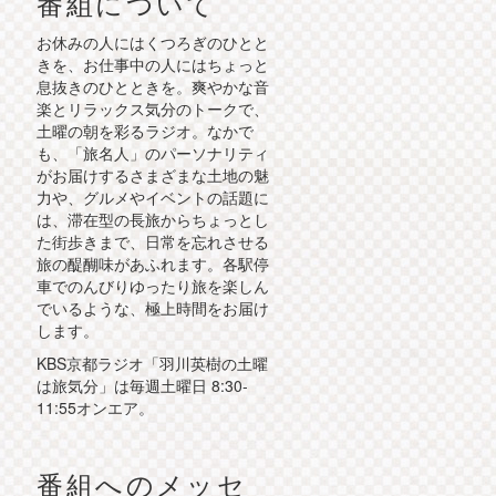
番組について
お休みの人にはくつろぎのひとと
きを、お仕事中の人にはちょっと
息抜きのひとときを。爽やかな音
楽とリラックス気分のトークで、
土曜の朝を彩るラジオ。なかで
も、「旅名人」のパーソナリティ
がお届けするさまざまな土地の魅
力や、グルメやイベントの話題に
は、滞在型の長旅からちょっとし
た街歩きまで、日常を忘れさせる
旅の醍醐味があふれます。各駅停
車でのんびりゆったり旅を楽しん
でいるような、極上時間をお届け
します。
KBS京都ラジオ「羽川英樹の土曜
は旅気分」は毎週土曜日 8:30-
11:55オンエア。
番組へのメッセ