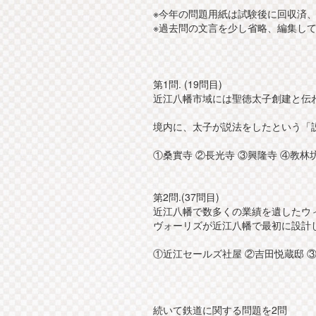
※今年の問題用紙は試験後に回収済
※過去問の文言を少し省略、編集し
第1問. (19問目)
近江八幡市域には聖徳太子創建と伝
境内に、太子が説法をしたという「
①桑實寺 ②長光寺 ③興隆寺 ④教林
第2問.(37問目)
近江八幡で数多くの業績を遺したウ
ヴォーリズが近江八幡で最初に設計
①近江セールズ社屋 ②吉田悦蔵邸 ③
続いて鉄道に関する問題を2問