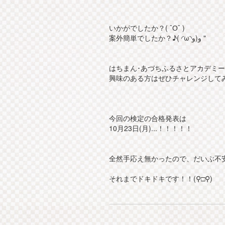
いかがでしたか？( ˆОˆ )
案外簡単でしたか？♪( ◜ω◝و(و "
はちまん･あづちふるさとアカデミ
興味のある方はぜひチャレンジして
今回の検定の合格発表は
10月23日(月)...！！！！！
全然手応え無かったので、だいぶ不安で
それまでドキドキです！！(⚲□⚲)