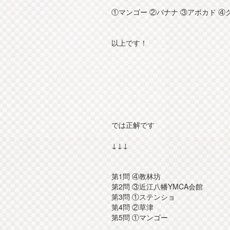
①マンゴー ②バナナ ③アボカド ④
以上です！
では正解です
↓↓↓
第1問 ④教林坊
第2問 ③近江八幡YMCA会館
第3問 ①ステンショ
第4問 ②草津
第5問 ①マンゴー