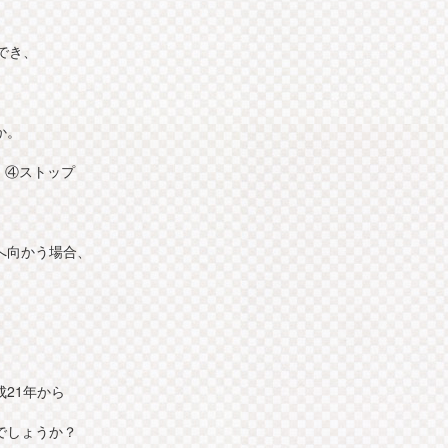
でき、
か。
 ④ストップ
へ向かう場合、
。
21年から
でしょうか？