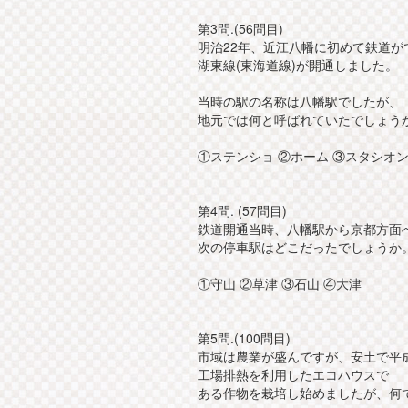
第3問.(56問目)
明治22年、近江八幡に初めて鉄道が
湖東線(東海道線)が開通しました。
当時の駅の名称は八幡駅でしたが、
地元では何と呼ばれていたでしょう
①ステンショ ②ホーム ③スタシオン
第4問. (57問目)
鉄道開通当時、八幡駅から京都方面
次の停車駅はどこだったでしょうか
①守山 ②草津 ③石山 ④大津
第5問.(100問目)
市域は農業が盛んですが、安土で平成
工場排熱を利用したエコハウスで
ある作物を栽培し始めましたが、何