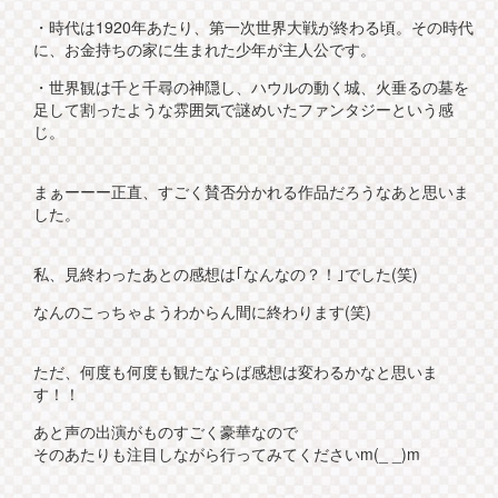
・時代は1920年あたり、第一次世界大戦が終わる頃。その時代
に、お金持ちの家に生まれた少年が主人公です。
・世界観は千と千尋の神隠し、ハウルの動く城、火垂るの墓を
足して割ったような雰囲気で謎めいたファンタジーという感
じ。
まぁーーー正直、すごく賛否分かれる作品だろうなあと思いま
した。
私、見終わったあとの感想は｢なんなの？！｣でした(笑)
なんのこっちゃようわからん間に終わります(笑)
ただ、何度も何度も観たならば感想は変わるかなと思いま
す！！
あと声の出演がものすごく豪華なので
そのあたりも注目しながら行ってみてくださいm(_ _)m