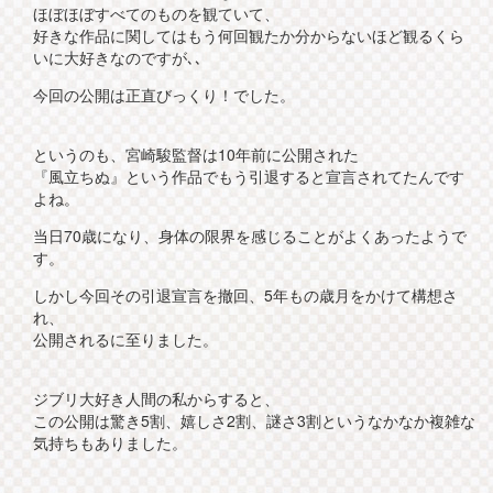
ほぼほぼすべてのものを観ていて、
好きな作品に関してはもう何回観たか分からないほど観るくら
いに大好きなのですが､､
今回の公開は正直びっくり！でした。
というのも、宮崎駿監督は10年前に公開された
『風立ちぬ』という作品でもう引退すると宣言されてたんです
よね。
当日70歳になり、身体の限界を感じることがよくあったようで
す。
しかし今回その引退宣言を撤回、5年もの歳月をかけて構想さ
れ、
公開されるに至りました。
ジブリ大好き人間の私からすると、
この公開は驚き5割、嬉しさ2割、謎さ3割というなかなか複雑な
気持ちもありました。