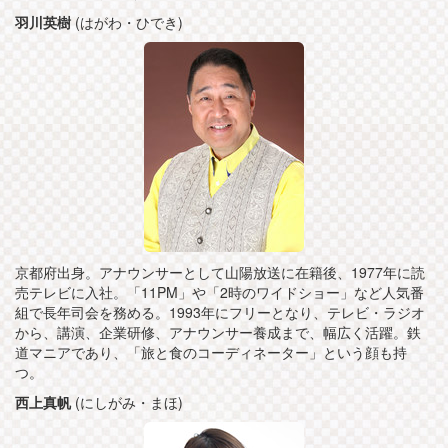
羽川英樹
(はがわ・ひでき)
京都府出身。アナウンサーとして山陽放送に在籍後、1977年に読
売テレビに入社。「11PM」や「2時のワイドショー」など人気番
組で長年司会を務める。1993年にフリーとなり、テレビ・ラジオ
から、講演、企業研修、アナウンサー養成まで、幅広く活躍。鉄
道マニアであり、「旅と食のコーディネーター」という顔も持
つ。
西上真帆
(にしがみ・まほ)