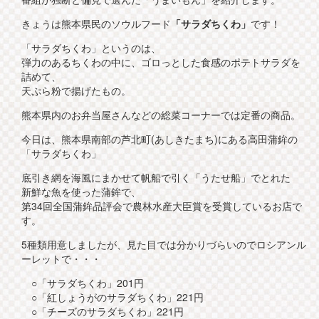
きょうは熊本県民のソウルフード
「サラダちくわ」
です！
「サラダちくわ」というのは、
弾力のあるちくわの中に、ゴロっとした食感のポテトサラダを
詰めて、
天ぷら粉で揚げたもの。
熊本県内のお弁当屋さんなどの総菜コーナーでは定番の商品。
今日は、熊本県南部の芦北町(あしきたまち)にある高田蒲鉾の
「サラダちくわ」
底引き網を海風にまかせて帆船で引く「うたせ船」でとれた
新鮮な魚を使った蒲鉾で、
第34回全国蒲鉾品評会で農林水産大臣賞を受賞しているお店で
す。
5種類用意しましたが、見た目では分かりづらいのでロシアンル
ーレットで・・・
○「サラダちくわ」201円
○「紅しょうがのサラダちくわ」221円
○「チーズのサラダちくわ」221円