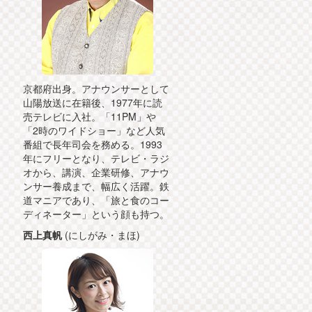
京都府出身。アナウンサーとして
山陽放送に在籍後、1977年に読
売テレビに入社。「11PM」や
「2時のワイドショー」など人気
番組で長年司会を務める。1993
年にフリーとなり、テレビ・ラジ
オから、講演、企業研修、アナウ
ンサー養成まで、幅広く活躍。鉄
道マニアであり、「旅と食のコー
ディネーター」という顔も持つ。
西上真帆
(にしがみ・まほ)