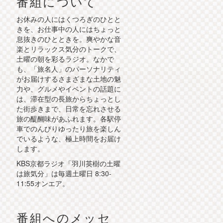
番組について
お休みの人にはくつろぎのひとと
きを、お仕事中の人にはちょっと
息抜きのひとときを。爽やかな音
楽とリラックス気分のトークで、
土曜の朝を彩るラジオ。なかで
も、「旅名人」のパーソナリティ
がお届けするさまざまな土地の魅
力や、グルメやイベントの話題に
は、滞在型の長旅からちょっとし
た街歩きまで、日常を忘れさせる
旅の醍醐味があふれます。各駅停
車でのんびりゆったり旅を楽しん
でいるような、極上時間をお届け
します。
KBS京都ラジオ「羽川英樹の土曜
は旅気分」は毎週土曜日 8:30-
11:55オンエア。
番組へのメッセ