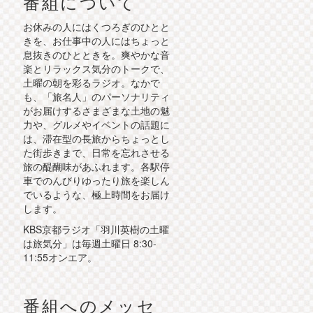
番組について
お休みの人にはくつろぎのひとと
きを、お仕事中の人にはちょっと
息抜きのひとときを。爽やかな音
楽とリラックス気分のトークで、
土曜の朝を彩るラジオ。なかで
も、「旅名人」のパーソナリティ
がお届けするさまざまな土地の魅
力や、グルメやイベントの話題に
は、滞在型の長旅からちょっとし
た街歩きまで、日常を忘れさせる
旅の醍醐味があふれます。各駅停
車でのんびりゆったり旅を楽しん
でいるような、極上時間をお届け
します。
KBS京都ラジオ「羽川英樹の土曜
は旅気分」は毎週土曜日 8:30-
11:55オンエア。
番組へのメッセ