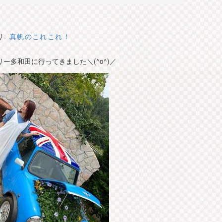
リ:
真帆のこれこれ！
ー多和田に行ってきました＼(^o^)／