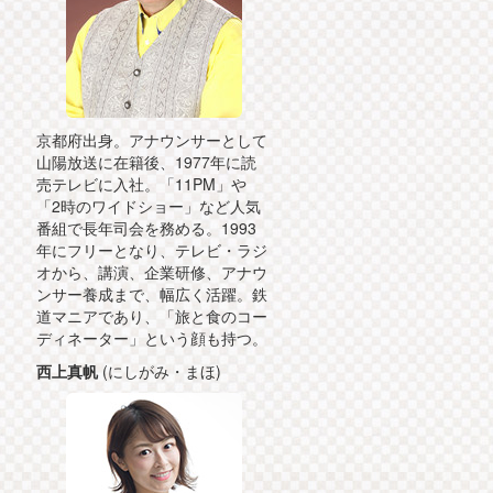
京都府出身。アナウンサーとして
山陽放送に在籍後、1977年に読
売テレビに入社。「11PM」や
「2時のワイドショー」など人気
番組で長年司会を務める。1993
年にフリーとなり、テレビ・ラジ
オから、講演、企業研修、アナウ
ンサー養成まで、幅広く活躍。鉄
道マニアであり、「旅と食のコー
ディネーター」という顔も持つ。
西上真帆
(にしがみ・まほ)