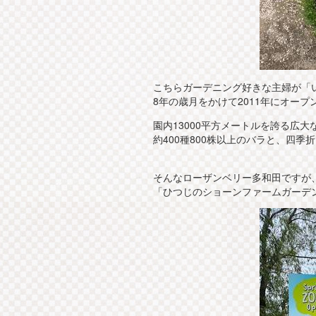
こちらガーデニング好きな主婦が「
8年の歳月をかけて2011年にオー
園内13000平方メートルを誇る広大
約400種800株以上のバラと、四
そんなローザンベリー多和田ですが
「ひつじのショーンファームガーデン」(