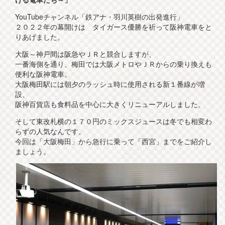
YouTubeチャンネル「鉄アナ・羽川英樹の出発進行」
２０２２年の幕開けは タイガース優勝を祈って阪神電車をと
りあげました。
大阪～神戸間は阪急やＪＲと競合しますが、
一番海側を通り、梅田では大阪メトロやＪＲからの乗り換えも
便利な阪神電車。
大阪梅田駅には朝夕のラッシュ時に使用される新１番線が増
設、
阪神百貨店も食料品を中心に大きくリニューアルしました。
そして東改札横の１７０円のミックスジュースは冬でも相変わ
らずの人気なんです。
今回は「大阪梅田」から急行に乗って「西宮」までをご紹介し
ましょう。