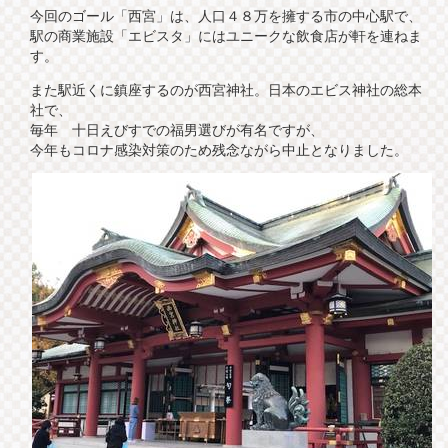
今回のゴール「西宮」は、人口４８万を擁する市の中心駅で、
駅の商業施設「エビスタ」にはユニークな飲食店が軒を連ねま
す。
また駅近くに鎮座するのが西宮神社。日本のエビス神社の総本
社で、
毎年 十日えびすでの福男選びが有名ですが、
今年もコロナ感染対策のため残念ながら中止となりました。