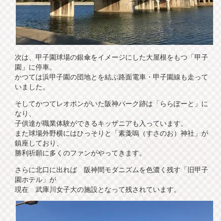
次は、甲子園球場の銀傘をイメージにした大屋根をもつ「甲子
園」に停車。
かつては浜甲子園の団地とを結ぶ路面電車・甲子園線も走って
いました。
そしてかつてレオポンがいた阪神パーク跡は「ららぽーと」に
なり、
子供達が職業体験ができるキッザニアも入っています。
また球場外野横にはひっそりと「素戔嗚（すさのお）神社」が
鎮座しており、
勝利祈願に多くのファンがやってきます。
さらに北口に出れば 阪神間モダニズムを色濃く残す「旧甲子
園ホテル」が
現在 武庫川女子大の施設となって残されています。