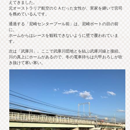
えてきました。
元オーストラリア航空のＣＡだった女性が、実家を継いで宮司
を務めているんです。
通過する「尼崎センタープール前」は、尼崎ボートの目の前
に。
ホームからはレースを観戦できないように壁で覆われていま
す。
次は「武庫川」。ここで武庫川団地とを結ぶ武庫川線と接続。
川の真上にホームがあるので、冬の電車待ちは六甲おろしが吹
き抜けて寒い寒い。