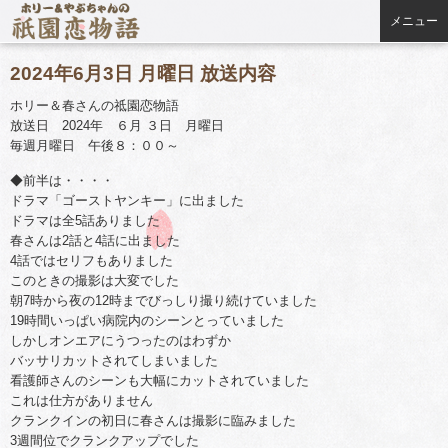
メニュー
2024年6月3日 月曜日 放送内容
ホリー＆春さんの祗園恋物語
放送日 2024年 ６月 ３日 月曜日
毎週月曜日 午後８：００～
◆前半は・・・・
ドラマ「ゴーストヤンキー」に出ました
ドラマは全5話ありました
春さんは2話と4話に出ました
4話ではセリフもありました
このときの撮影は大変でした
朝7時から夜の12時までびっしり撮り続けていました
19時間いっぱい病院内のシーンとっていました
しかしオンエアにうつったのはわずか
バッサリカットされてしまいました
看護師さんのシーンも大幅にカットされていました
これは仕方がありません
クランクインの初日に春さんは撮影に臨みました
3週間位でクランクアップでした