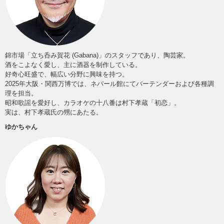
錦市場「立ち呑み賀花 (Gabana)」のスタッフであり、陶芸家。
酒をこよなく愛し、主に酒器を制作している。
好奇心旺盛で、幅広い分野に興味を持つ。
2025年大阪・関西万博では、ネパール館にてバーテンダーおよび各種調
理を担当。
昭和歌謡を愛好し、カラオケの十八番は村下孝蔵「初恋」。
実は、村下孝蔵氏の甥にあたる。
ゆかちゃん