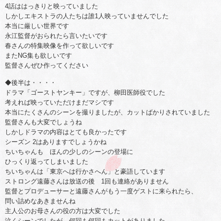
4話ははっきりと映っていました
しかしエキストラの人たちは誰1人映っていませんでした
本当に厳しい世界です
永江監督がおられたら言いたいです
春さんの特集映像を作って欲しいです
またNG集も欲しいです
監督さんぜひ作ってください
◆後半は・・・・
ドラマ「ゴーストヤンキー」ですが、柳田医師役でした
考えれば映っていただけまだマシです
本当にたくさんのシーンを撮りましたが、カットばかりされていました
監督さんも大変でしょうね
しかしドラマの内容はとても良かったです
シーズン 2はありますでしょうかね
ちいちゃんも ほんの少しのシーンの登場に
ひっくり返ってしまいました
ちいちゃんは「東京へは行かさへん」と豪語しています
ストロング遠藤さんは放送の後 1回も連絡がありません
監督とプロデューサーと遠藤さんがもう一度ゲストに来られたら、
問い詰めなあきませんね
主人公のお母さんの役の方は大変でした
泣くシーンでしたが、何回も何回もカットがありました