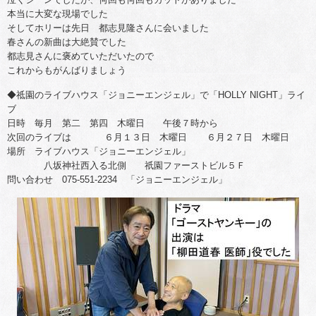
本当に大変な現場でした
そしてホリーは先日 都志見隆さんに会いました
春さんの新曲は大絶賛でした
都志見さんに褒めていただいたので
これからもがんばりましょう
◆祗園のライブハウス「ジョニーエンジェル」で「HOLLY NIGHT」ライ
ブ
日時 毎月 第二 第四 木曜日 午後７時から
次回のライブは ６月１３日 木曜日 ６月２７日 木曜日
場所 ライブハウス「ジョニーエンジェル」
八坂神社西入る北側 祇園ファーストビル５Ｆ
問い合わせ 075-551-2234 「ジョニーエンジェル」