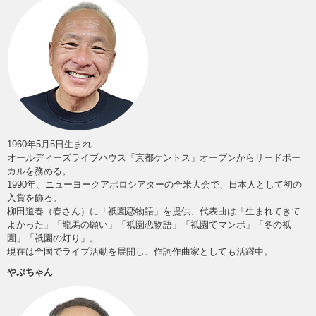
1960年5月5日生まれ
オールディーズライブハウス「京都ケントス」オープンからリードボー
カルを務める。
1990年、ニューヨークアポロシアターの全米大会で、日本人として初の
入賞を飾る。
柳田道春（春さん）に「祇園恋物語」を提供、代表曲は「生まれてきて
よかった」「龍馬の願い」「祇園恋物語」「祇園でマンボ」「冬の祇
園」「祇園の灯り」。
現在は全国でライブ活動を展開し、作詞作曲家としても活躍中。
やぶちゃん