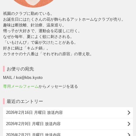
祇園のクラブに勤めている。
お誕生日にはたくさんの花が飾られるアットホームなクラブが売り。
趣味は断捨離、針治療、温泉巡り。
甥っ子が大好きで、運動会を応援しに行く。
なぜか毎年、夏によく蚊に刺さされる。
「いもけんぴ」で歯が欠けたことがある。
好きに鍋は「キムチ鍋」。
カラオケの十八番は「それぞれの原宿」の替え歌。
お便りの宛先
MAIL / koi@kbs.kyoto
専用メールフォーム
からメッセージを送る
最近のエントリー
2026年2月16日 月曜日 放送内容
2026年2月9日 月曜日 放送内容
2026年2月2日 月曜日 放送内容