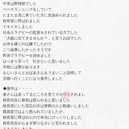
中学は野球部でした
ベースランニングをしていて、
たまたま見に来ていた方に見染められました
校長室に呼ばれました
ドキドキしました
社会人ラグビーの監督をされている方でした
「大阪に出てきませんか？」と言うお話でした
お寺を継ぐのは嫌でしたので、
二つ返事したかったそうです
即決でラグビーを決めました
はっきり言って 行きたいと思いました
学校には寮があります
おじいさんとおばあさんをうまいこと説得して
京都へ行くことになり進学しました
◆後半は・・・・
春さんは走ってるところを見てスカウトされまし
校長先生に最初は怒られると思いました
校長室にいた背広の方は警察の人と勘違いしました
職員室ではよく怒られていましたが、
校長室に呼ばれたので本当にびっくりしました
校長先生からまず座りなさいと言われました
ドキドキしました