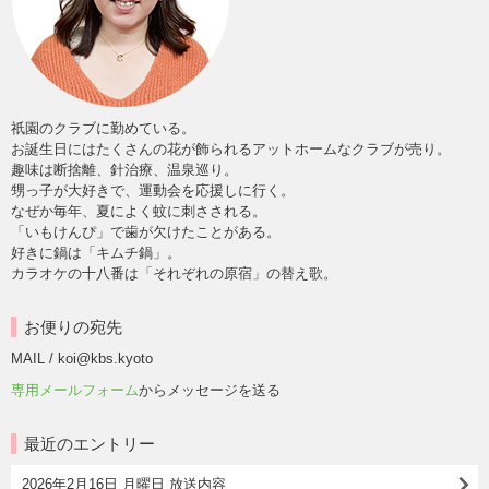
祇園のクラブに勤めている。
お誕生日にはたくさんの花が飾られるアットホームなクラブが売り。
趣味は断捨離、針治療、温泉巡り。
甥っ子が大好きで、運動会を応援しに行く。
なぜか毎年、夏によく蚊に刺さされる。
「いもけんぴ」で歯が欠けたことがある。
好きに鍋は「キムチ鍋」。
カラオケの十八番は「それぞれの原宿」の替え歌。
お便りの宛先
MAIL / koi@kbs.kyoto
専用メールフォーム
からメッセージを送る
最近のエントリー
2026年2月16日 月曜日 放送内容