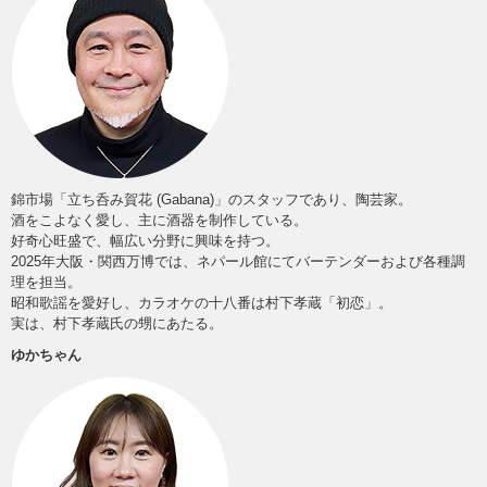
錦市場「立ち呑み賀花 (Gabana)」のスタッフであり、陶芸家。
酒をこよなく愛し、主に酒器を制作している。
好奇心旺盛で、幅広い分野に興味を持つ。
2025年大阪・関西万博では、ネパール館にてバーテンダーおよび各種調
理を担当。
昭和歌謡を愛好し、カラオケの十八番は村下孝蔵「初恋」。
実は、村下孝蔵氏の甥にあたる。
ゆかちゃん