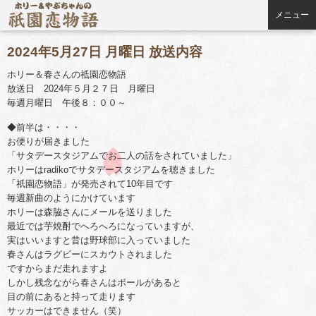
メニュー
2024年5月27日 月曜日 放送内容
ホリー＆春さんの祗園恋物語
放送日 2024年５月２７日 月曜日
毎週月曜日 午後８：００～
◆前半は・・・・
お便りが届きました
「サタデースタジアムでお二人の話をされていました」
ホリーはradikoでサタデースタジアムを聴きました
「祇園恋物語」が発売されて10年目です
毎週新曲のようにかけています
ホリーは森脇さんにメールを送りました
最近では芋焼酎でへろへろになっていますが、
実はいいますと昔は野球部に入っていました
春さんはラグビーにスカウトされました
ですからまだ走れますよ
しかし残念ながら春さんはボールがあると
目の前にあると持って走ります
サッカーはできません（笑）