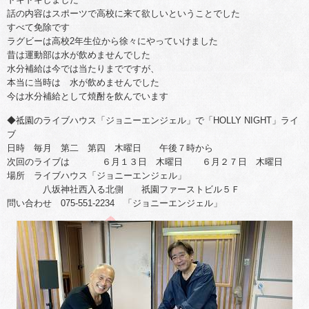
話の内容はスポーツで高校に来て欲しいということでした
すべて免除です
ラグビーは高校2年生位から徐々にやっていけました
昔は運動部は水が飲めませんでした
水分補給は今では当たりまでですが、
本当に当時は 水が飲めませんでした
今は水分補給として焼酎を飲んでいます
◆祗園のライブハウス「ジョニーエンジェル」で「HOLLY NIGHT」ライ
ブ
日時 毎月 第二 第四 木曜日 午後７時から
次回のライブは ６月１３日 木曜日 ６月２７日 木曜日
場所 ライブハウス「ジョニーエンジェル」
八坂神社西入る北側 祇園ファーストビル５Ｆ
問い合わせ 075-551-2234 「ジョニーエンジェル」