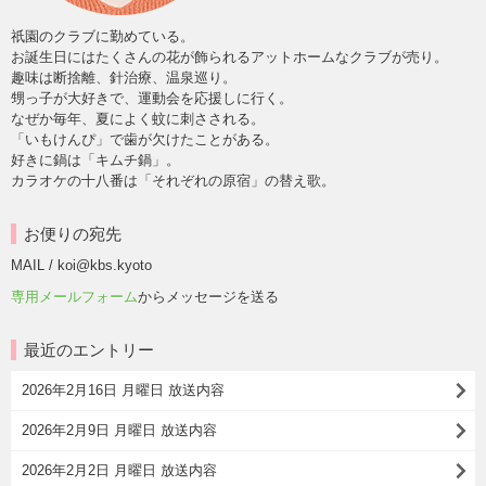
祇園のクラブに勤めている。
お誕生日にはたくさんの花が飾られるアットホームなクラブが売り。
趣味は断捨離、針治療、温泉巡り。
甥っ子が大好きで、運動会を応援しに行く。
なぜか毎年、夏によく蚊に刺さされる。
「いもけんぴ」で歯が欠けたことがある。
好きに鍋は「キムチ鍋」。
カラオケの十八番は「それぞれの原宿」の替え歌。
お便りの宛先
MAIL / koi@kbs.kyoto
専用メールフォーム
からメッセージを送る
最近のエントリー
2026年2月16日 月曜日 放送内容
2026年2月9日 月曜日 放送内容
2026年2月2日 月曜日 放送内容