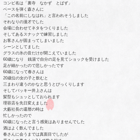
コンビ名は「裏寺 なかず とばず」
ベースを弾く森さんに
「この名前にしなはれ」と言われそうしました
それなりの漫才でした
会場に合わせてネタをつくりました
そしてあるスナックで練習しました
お客さんが固まってしまいました
シーンとしてました
グラスの氷の音だけが聞こえていました
60歳になり 銭湯で自分の足を見てショックを受けました
足が細かったので悲しかったです
60歳になって春さんは
20歳位の女の子と飲むと
三まわり違うのかなと思うとびっくりします
そしてバッキー井上さんは
髪型もシュッとしておられます
理容店を先日変えました
大藪社長の還暦の時は
忙しかったので
60歳になったと言う感覚はありませんでした
酒はよく飲んでました
春さんに会うまでは真面目でしたが