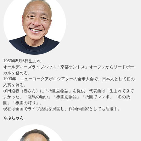
1960年5月5日生まれ
オールディーズライブハウス「京都ケントス」オープンからリードボー
カルを務める。
1990年、ニューヨークアポロシアターの全米大会で、日本人として初の
入賞を飾る。
柳田道春（春さん）に「祇園恋物語」を提供、代表曲は「生まれてきて
よかった」「龍馬の願い」「祇園恋物語」「祇園でマンボ」「冬の祇
園」「祇園の灯り」。
現在は全国でライブ活動を展開し、作詞作曲家としても活躍中。
やぶちゃん