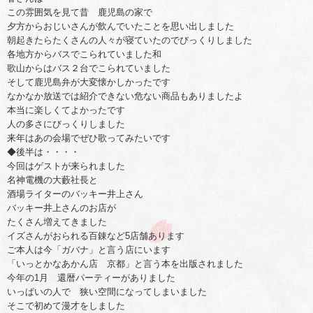
この雰囲気を見て昔 鹿児島の家で
夕方からおじいさんが飲んでいたことを思い出しました
朝起きたらたくさんの人々が寝ていたのでびっくりしました
各地方からバスでこられていました和
歌山からはバス２台でこられていました
そして鹿児島弁が大変懐かしかったです
なかなか放送では紹介できない危ない商品もありましたよ
本当に楽しくてよかったです
人の多さにびっくりしました
来年はあの会場でぜひ歌ってみたいです
◆後半は・・・・
今回はゲストが来られました
名神電機の大藪社長と
酒場ライターのバッキー井上さん
バッキー井上さんのお店が
たくさん増えてきました
イズさんがおられる百錬など5店舗あります
ご本人は今「ガバナ」と言う店にいます
「いっとかなあかん店 京都」と言う本を出版されました
今年の1月 還暦パーティーがありました
いっぱいの人で 狭い空間になってしまいました
そこで初めて漫才をしました