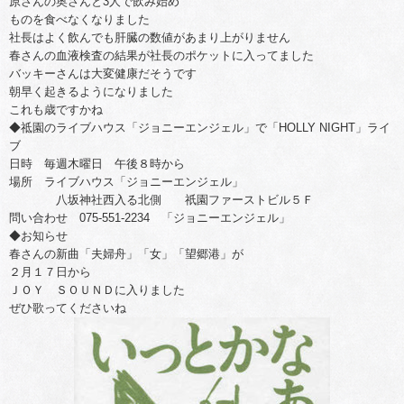
原さんの奥さんと3人で飲み始め
ものを食べなくなりました
社長はよく飲んでも肝臓の数値があまり上がりません
春さんの血液検査の結果が社長のポケットに入ってました
バッキーさんは大変健康だそうです
朝早く起きるようになりました
これも歳ですかね
◆祗園のライブハウス「ジョニーエンジェル」で「HOLLY NIGHT」ライ
ブ
日時 毎週木曜日 午後８時から
場所 ライブハウス「ジョニーエンジェル」
八坂神社西入る北側 祇園ファーストビル５Ｆ
問い合わせ 075-551-2234 「ジョニーエンジェル」
◆お知らせ
春さんの新曲「夫婦舟」「女」「望郷港」が
２月１７日から
ＪＯＹ ＳＯＵＮＤに入りました
ぜひ歌ってくださいね