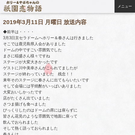
メニュー
2019年3月11日 月曜日 放送内容
◆前半は・・・・
3月3日京セラドームへホリー＆春さんは行きました
そこでは鹿児島県人会がありました
ドームの中ですごい雰囲気でした
まさに稲盛さん様々ですね
ステージが大変大きかったです
ゲストに川中美幸さんがこられてましたが
ステージが終わっていました 残念！！
来年そのステージに春さんに出てもらいたいです
そして会場には芋焼酎がいっぱいありました
大変おいしかったです
店がたくさん出ていました
さつま揚げも食べました
びっくりしたのはドームの席には座らずに
皆さん花見のような雰囲気で地面に座って
飲んでおられました
そして熱く語っておられました
春さんは