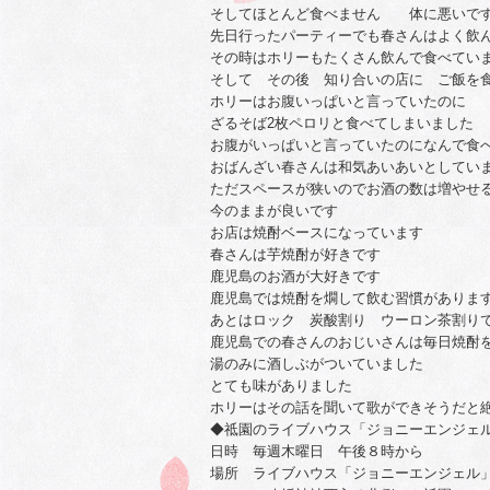
そしてほとんど食べません 体に悪いで
先日行ったパーティーでも春さんはよく飲
その時はホリーもたくさん飲んで食べてい
そして その後 知り合いの店に ご飯を
ホリーはお腹いっぱいと言っていたのに
ざるそば2枚ペロリと食べてしまいました
お腹がいっぱいと言っていたのになんで食
おばんざい春さんは和気あいあいとしてい
ただスペースが狭いのでお酒の数は増やせ
今のままが良いです
お店は焼酎ベースになっています
春さんは芋焼酎が好きです
鹿児島のお酒が大好きです
鹿児島では焼酎を燗して飲む習慣がありま
あとはロック 炭酸割り ウーロン茶割り
鹿児島での春さんのおじいさんは毎日焼酎
湯のみに酒しぶがついていました
とても味がありました
ホリーはその話を聞いて歌ができそうだと
◆祗園のライブハウス「ジョニーエンジェル」で
日時 毎週木曜日 午後８時から
場所 ライブハウス「ジョニーエンジェル