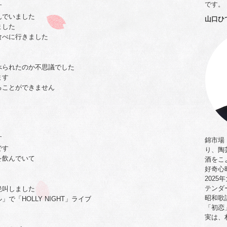
です。
す
んでいました
山口ひ
ました
食べに行きました
べられたのか不思議でした
ます
ることができません
す
錦市場「
です
り、陶
を飲んでいて
酒をこ
好奇心
202
テンダ
絶叫しました
昭和歌
「HOLLY NIGHT」ライブ
「初恋
実は、
」