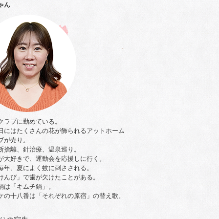
ゃん
クラブに勤めている。
日にはたくさんの花が飾られるアットホーム
ブが売り。
断捨離、針治療、温泉巡り。
が大好きで、運動会を応援しに行く。
毎年、夏によく蚊に刺さされる。
けんぴ」で歯が欠けたことがある。
鍋は「キムチ鍋」。
ケの十八番は「それぞれの原宿」の替え歌。