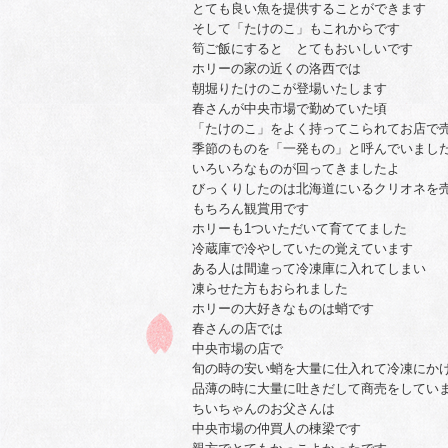
とても良い魚を提供することができます
そして「たけのこ」もこれからです
筍ご飯にすると とてもおいしいです
ホリーの家の近くの洛西では
朝堀りたけのこが登場いたします
春さんが中央市場で勤めていた頃
「たけのこ」をよく持ってこられてお店で
季節のものを「一発もの」と呼んでいまし
いろいろなものが回ってきましたよ
びっくりしたのは北海道にいるクリオネを
もちろん観賞用です
ホリーも1ついただいて育ててました
冷蔵庫で冷やしていたの覚えています
ある人は間違って冷凍庫に入れてしまい
凍らせた方もおられました
ホリーの大好きなものは蛸です
春さんの店では
中央市場の店で
旬の時の安い蛸を大量に仕入れて冷凍にか
品薄の時に大量に吐きだして商売をしてい
ちいちゃんのお父さんは
中央市場の仲買人の棟梁です