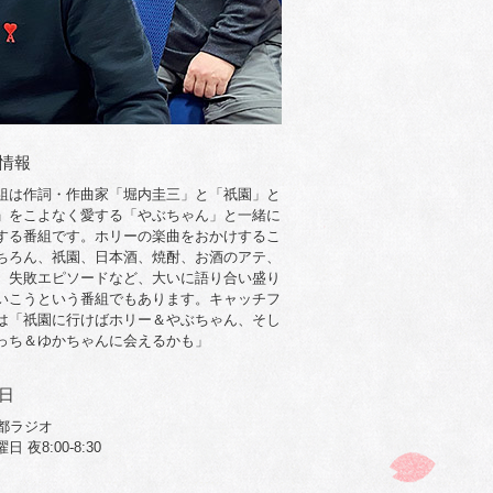
情報
組は作詞・作曲家「堀内圭三」と「祇園」と
」をこよなく愛する「やぶちゃん」と一緒に
する番組です。ホリーの楽曲をおかけするこ
ちろん、祇園、日本酒、焼酎、お酒のアテ、
、失敗エピソードなど、大いに語り合い盛り
いこうという番組でもあります。キャッチフ
は「祇園に行けばホリー＆やぶちゃん、そし
っち＆ゆかちゃんに会えるかも」
日
京都ラジオ
 夜8:00-8:30