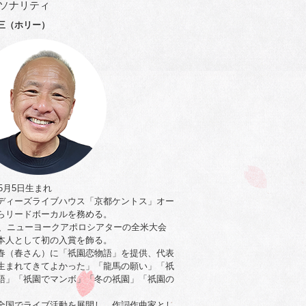
ソナリティ
三（ホリー）
年5月5日生まれ
ディーズライブハウス「京都ケントス」オー
らリードボーカルを務める。
0年、ニューヨークアポロシアターの全米大会
本人として初の入賞を飾る。
春（春さん）に「祇園恋物語」を提供、代表
生まれてきてよかった」「龍馬の願い」「祇
語」「祇園でマンボ」「冬の祇園」「祇園の
。
全国でライブ活動を展開し、作詞作曲家とし