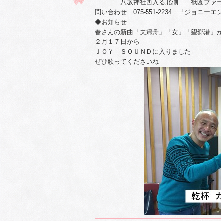
八坂神社西入る北側 祇園ファー
問い合わせ 075-551-2234 「ジョニー
◆お知らせ
春さんの新曲「夫婦舟」「女」「望郷港」
２月１７日から
ＪＯＹ ＳＯＵＮＤに入りました
ぜひ歌ってくださいね