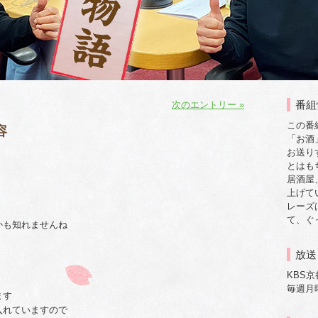
番組
次のエントリー »
この番
容
「お酒
お送り
とはも
居酒屋
上げて
レーズ
て、ぐ
かも知れませんね
放送
KBS
毎週月曜日
ます
入れていますので