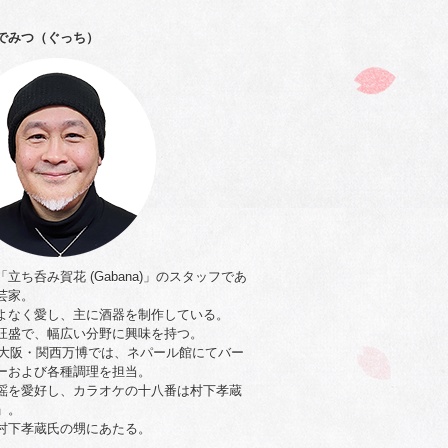
でみつ（ぐっち）
立ち呑み賀花 (Gabana)」のスタッフであ
芸家。
よなく愛し、主に酒器を制作している。
旺盛で、幅広い分野に興味を持つ。
5年大阪・関西万博では、ネパール館にてバー
ーおよび各種調理を担当。
謡を愛好し、カラオケの十八番は村下孝蔵
」。
村下孝蔵氏の甥にあたる。