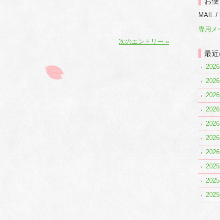
お便
MAIL /
専用メ
次のエントリー »
最近
20
20
20
20
20
20
20
20
20
20