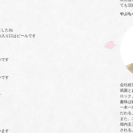
ても活
やぶち
ましたね
の入り口はビールです
いです
いです
会社経
祇園と
す
ロック
趣味は
一本一
だわる
また、
堀内圭
される
います