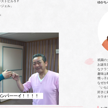
ストビル５Ｆ
ゆかち
エンジェル」
が
祇園の
お誕生
なクラ
趣味は
甥っ子
なぜか
「いも
好きに
カラオ