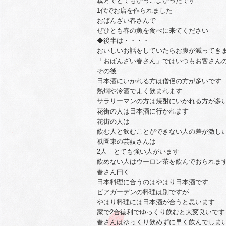
親方でとてもかっこよかったです
1代でお店を作られました
おばんざい春さんで
ぜひとも春の魚を食べに来てください
◆後半は・・・・
おいしいお話をしていたらお腹が減ってき
「おばんざい春さん」ではいつもお客さん
その後
日本酒にいかれる方は僧侶の方が多いです
熱燗や冷酒でよく飲まれます
サラリーマンの方は焼酎にいかれる方が多
花街の人は日本酒に行かれます
花街の人は
飲む人と飲むことができない人の差が激し
祇園東の芸妓さんは
2人 とても強い人がいます
飲めない人はウーロン茶を飲んでおられま
春さん曰く
日本料理に合うのはやはり日本酒です
ビアガーデンの料理は別ですが
やはり料理には日本酒が合うと思います
家で2合徳利でゆっくり飲むと大変良いです
春さんはゆっくり飲めずに早く飲んでしま