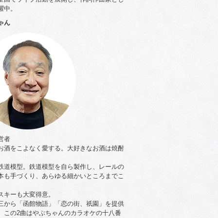
躍中。
ゃん
営者
お酒をこよなく愛する。大好きなお酒は焼酎
。
鉄道模型。鉄道模型を自ら製作し、レールの
本も手づくり、あらゆる細かいところまでこ
。
スキーも大変得意。
三から「函館物語」「恋の街、祇園」を提供
。この2曲はやぶちゃんのカラオケの十八番