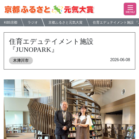
KBS京都
ラジオ
京都ふるさと元気大賞
住育エデュテイメント施設 『J
住育エデュテイメント施設
『JUNOPARK』
2026-06-08
木津川市