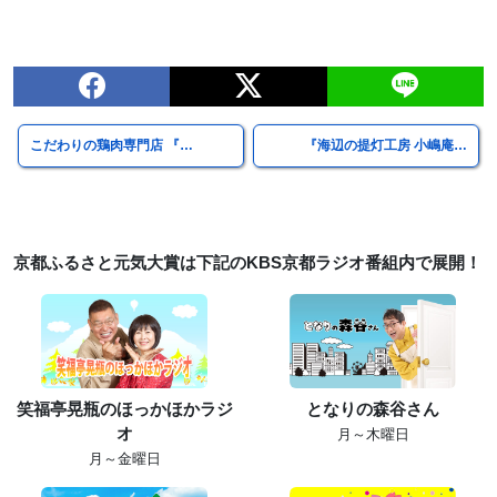
こだわりの鶏肉専門店 『…
『海辺の提灯工房 小嶋庵…
京都ふるさと元気大賞は下記のKBS京都ラジオ番組内で展開！
笑福亭晃瓶のほっかほかラジ
となりの森谷さん
オ
月～木曜日
月～金曜日