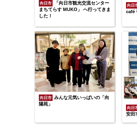
「向日市観光交流センター
向日市
向日
まちてらす MUKO」 へ行ってきま
ca
した！
みんな元気いっぱいの「向
向日市
陽苑」
向日
安田