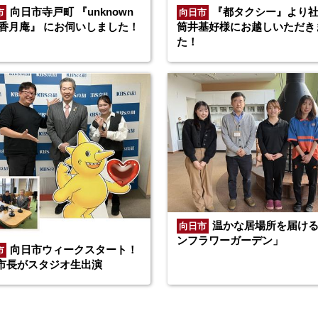
向日市寺戸町 『unknown
『都タクシー』より
市
向日市
fé 香月庵』 にお伺いしました！
筒井基好様にお越しいただき
た！
温かな居場所を届け
向日市
ンフラワーガーデン」
向日市ウィークスタート！
市
市長がスタジオ生出演