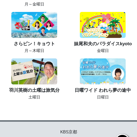
月～金曜日
さらピン！キョウト
妹尾和夫のパラダイスkyoto
月～木曜日
金曜日
羽川英樹の土曜は旅気分
日曜ワイド われら夢の途中
土曜日
日曜日
KBS京都