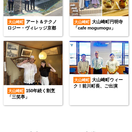
アート＆テクノ
大山崎町円明寺
大山崎町
大山崎町
ロジー・ヴィレッジ京都
「cafe mogumogu」
大山崎町ウィー
大山崎町
ク！前川町長、ご出演
150年続く割烹
大山崎町
「三笑亭」