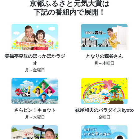
京都ふるさと元気大賞は
下記の番組内で展開！
笑福亭晃瓶のほっかほかラジ
となりの森谷さん
オ
月～木曜日
月～金曜日
さらピン！キョウト
妹尾和夫のパラダイスkyoto
月～木曜日
金曜日