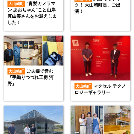
"青髪カメラマ
大山崎町
ク！ 大山崎町長、ご出
ン あおちゃん"こと山岸
演！
真由美さんをお迎えしま
した！
ご夫婦で営む
大山崎町
『手織りつづれ工房 河
野』
マクセル テクノ
大山崎町
ロジーギャラリー