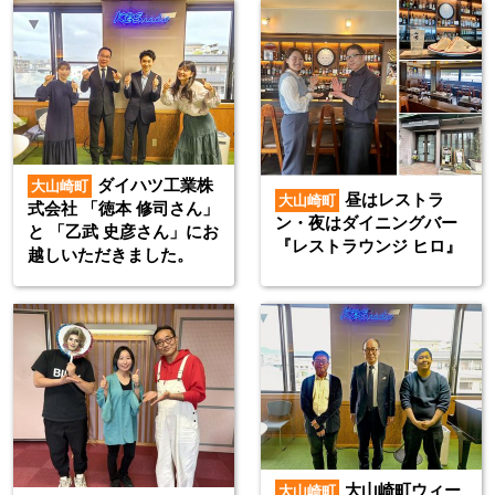
ダイハツ工業株
大山崎町
昼はレストラ
大山崎町
式会社 「徳本 修司さん」
ン・夜はダイニングバー
と 「乙武 史彦さん」にお
『レストラウンジ ヒロ』
越しいただきました。
大山崎町ウィー
大山崎町