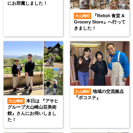
にお邪魔しました！
『Relish 食堂 &
大山崎町
Grocery Store』へ行って
きました！
地域の交流拠点
大山崎町
『ポコステ』
本日は 『アサヒ
大山崎町
グループ大山崎山荘美術
館』さんにお伺いしまし
た！