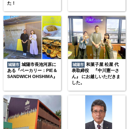
た！
城陽市長池河原に
和菓子屋 松屋 代
城陽市
城陽市
ある『ベーカリー：PIE＆
表取締役 『中川憲一さ
SANDWICH OHSHIMA』
ん』 にお越しいただきま
した。