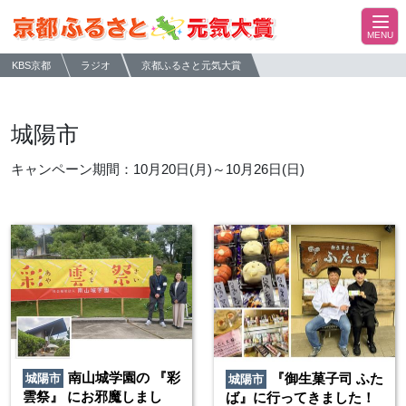
KBS京都
ラジオ
京都ふるさと元気大賞
城陽市
キャンペーン期間：10月20日(月)～10月26日(日)
南山城学園の 『彩
『御生菓子司 ふた
城陽市
城陽市
雲祭』 にお邪魔しまし
ば』に行ってきました！