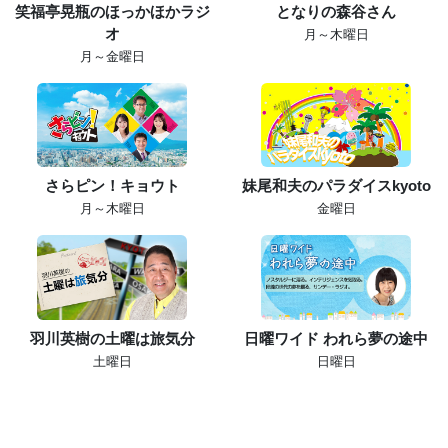
笑福亭晃瓶のほっかほかラジ
となりの森谷さん
オ
月～木曜日
月～金曜日
さらピン！キョウト
妹尾和夫のパラダイスkyoto
月～木曜日
金曜日
羽川英樹の土曜は旅気分
日曜ワイド われら夢の途中
土曜日
日曜日