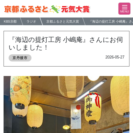
KBS京都
ラジオ
京都ふるさと元気大賞
『海辺の提灯工房 小嶋庵』
『海辺の提灯工房 小嶋庵』さんにお伺
いしました！
2026-05-27
京丹後市