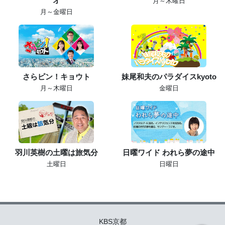
オ
月～木曜日
月～金曜日
さらピン！キョウト
妹尾和夫のパラダイスkyoto
月～木曜日
金曜日
羽川英樹の土曜は旅気分
日曜ワイド われら夢の途中
土曜日
日曜日
KBS京都