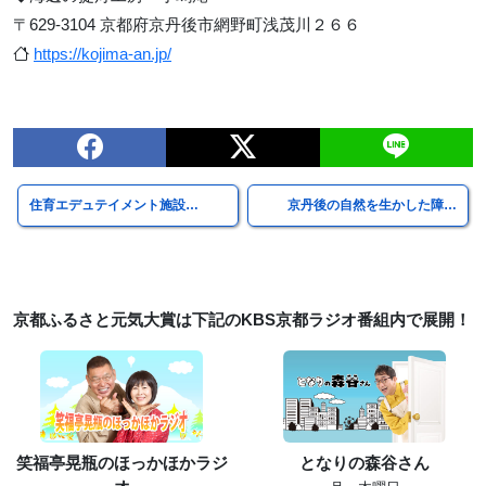
〒629-3104 京都府京丹後市網野町浅茂川２６６
https://kojima-an.jp/
住育エデュテイメント施設…
京丹後の自然を生かした障…
京都ふるさと元気大賞は下記のKBS京都ラジオ番組内で展開！
笑福亭晃瓶のほっかほかラジ
となりの森谷さん