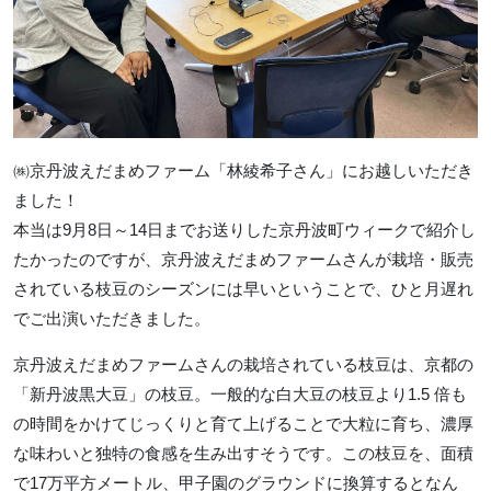
㈱京丹波えだまめファーム「林綾希子さん」にお越しいただき
ました！
本当は9月8日～14日までお送りした京丹波町ウィークで紹介し
たかったのですが、京丹波えだまめファームさんが栽培・販売
されている枝豆のシーズンには早いということで、ひと月遅れ
でご出演いただきました。
京丹波えだまめファームさんの栽培されている枝豆は、京都の
「新丹波黒大豆」の枝豆。一般的な白大豆の枝豆より1.5 倍も
の時間をかけてじっくりと育て上げることで大粒に育ち、濃厚
な味わいと独特の食感を生み出すそうです。この枝豆を、面積
で17万平方メートル、甲子園のグラウンドに換算するとなん