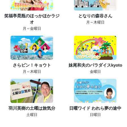
笑福亭晃瓶のほっかほかラジ
となりの森谷さん
オ
月～木曜日
月～金曜日
さらピン！キョウト
妹尾和夫のパラダイスkyoto
月～木曜日
金曜日
羽川英樹の土曜は旅気分
日曜ワイド われら夢の途中
土曜日
日曜日