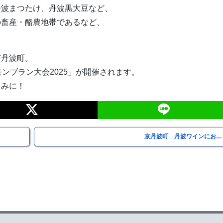
丹波まつたけ、丹波黒大豆など、
の畜産・酪農地帯であるなど、
京丹波町。
ンブラン大会2025」が開催されます。
しみに！
京丹波町 丹波ワインにお…