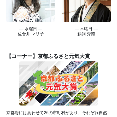
― 水曜日 ―
― 木曜日 ―
佐合井 マリ子
鵜飼 秀徳
【コーナー】京都ふるさと元気大賞
京都府にはあわせて26の市町村があり、それぞれ自然