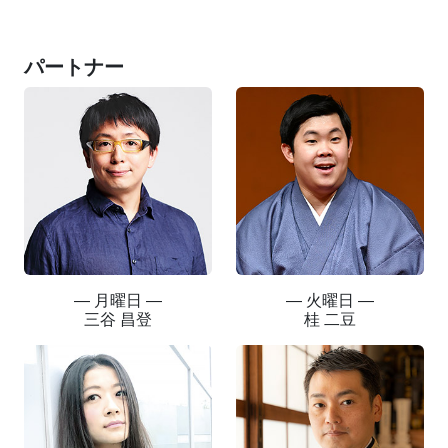
パートナー
― 月曜日 ―
― 火曜日 ―
三谷 昌登
桂 二豆