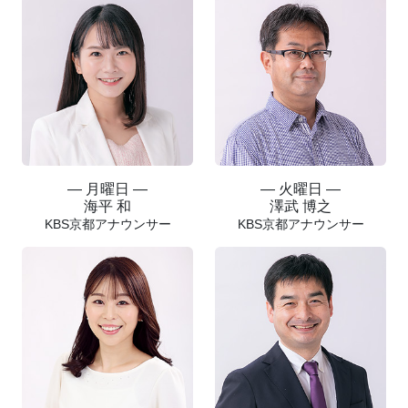
― 月曜日 ―
― 火曜日 ―
海平 和
澤武 博之
KBS京都アナウンサー
KBS京都アナウンサー