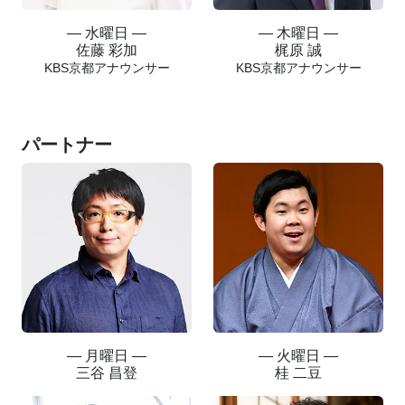
― 水曜日 ―
― 木曜日 ―
佐藤 彩加
梶原 誠
KBS京都アナウンサー
KBS京都アナウンサー
パートナー
― 月曜日 ―
― 火曜日 ―
三谷 昌登
桂 二豆