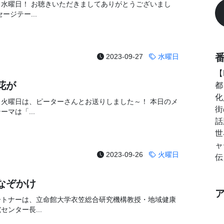
！水曜日！ お聴きいただきましてありがとうございまし
ージテー...
2023-09-27
水曜日
【
花が
都
化
！火曜日は、ピーターさんとお送りしました～！ 本日のメ
街
ーマは「...
話
世
ャ
2023-09-26
火曜日
伝
なぞかけ
ートナーは、立命館大学衣笠総合研究機構教授・地域健康
センター長...