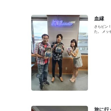
血縁
さらピン
た。 メッセ
旅に行