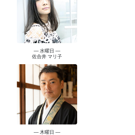
― 水曜日 ―
佐合井 マリ子
― 木曜日 ―