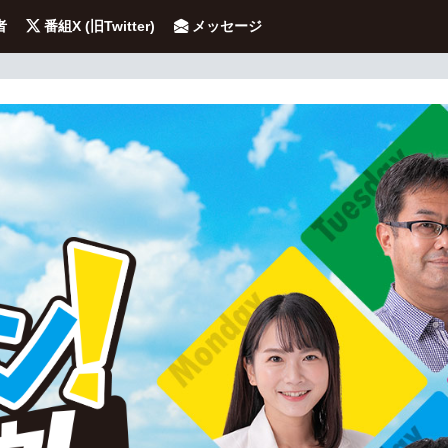
者
番組X (旧Twitter)
メッセージ