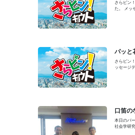
さらピン
た。 メッセ
パッと
さらピン
ッセージテ
口笛の
本日のパ
社会学研究