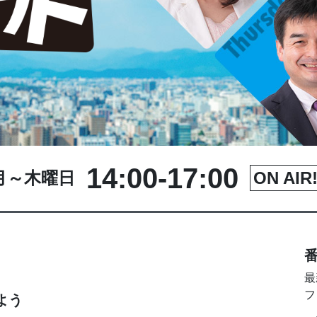
14:00-17:00
月～木曜日
ON AIR!
番
最
フ
よう