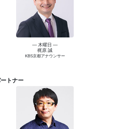
― 木曜日 ―
梶原 誠
KBS京都アナウンサー
パートナー