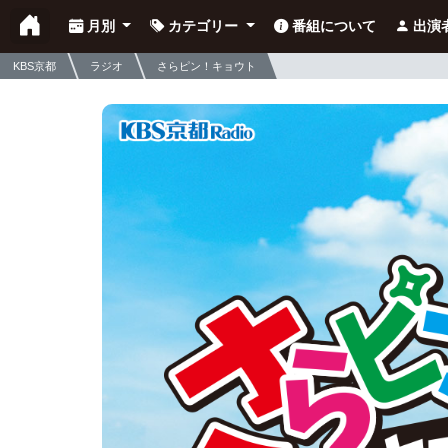
月別
カテゴリー
番組について
出演
KBS京都
ラジオ
さらピン！キョウト