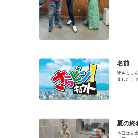
名前
皆さまこ
ました！ さ
夏の終
本日は立