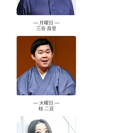
― 月曜日 ―
三谷 昌登
― 火曜日 ―
桂 二豆