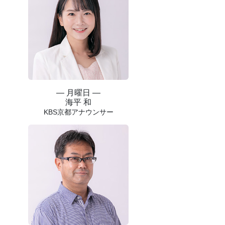
― 月曜日 ―
海平 和
KBS京都アナウンサー