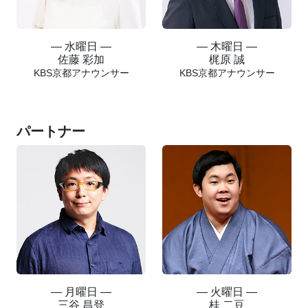
― 水曜日 ―
― 木曜日 ―
佐藤 彩加
梶原 誠
KBS京都アナウンサー
KBS京都アナウンサー
パートナー
― 月曜日 ―
― 火曜日 ―
三谷 昌登
桂 二豆