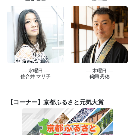
― 水曜日 ―
― 木曜日 ―
佐合井 マリ子
鵜飼 秀徳
【コーナー】京都ふるさと元気大賞