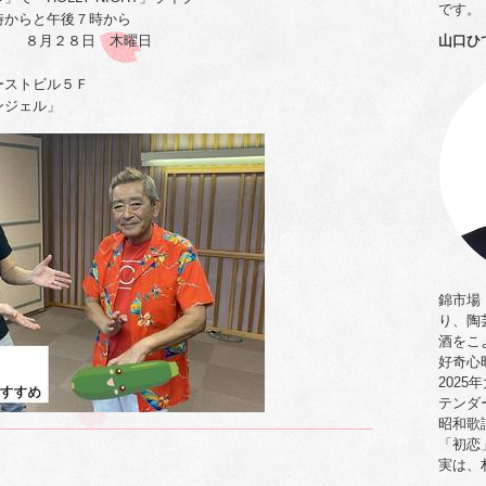
です。
時からと午後７時から
日 ８月２８日 木曜日
山口ひ
」
ストビル５Ｆ
エンジェル」
錦市場「
り、陶
酒をこ
好奇心
202
テンダ
昭和歌
「初恋
実は、