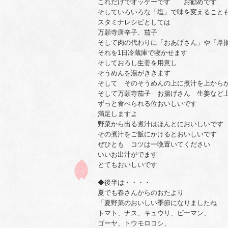
これだけでオッケーです お勧めです
そしていろいろな「塩」で味を変えること
スタミナレシピとしては
万願寺唐辛子、茄子
そして肉の代わりに「おあげさん」や「厚
それを1日冷蔵庫で寝かせます
そしておろし生姜を用意し
そうめんを湯がききます
そして そのそうめんの上に煮汁を上から
そして万願寺茄子 お揚げさん 生姜など
ずっと食べられる位おいしいです
満足しますよ
野菜から出る煮汁はほんとにおいしいです
その煮汁をご飯にかけるとおいしいです
ぜひとも コツは一晩置いてください
いいお出汁がでます
とてもおいしいです
◆後半は・・・・
夏でも春さんからのおたより
「夏野菜のおいしい季節になりましたね
トマト、ナス、キュウリ、ピーマン、
ゴーヤ、トウモロコシ、