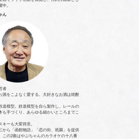
躍中。
ゃん
営者
お酒をこよなく愛する。大好きなお酒は焼酎
。
鉄道模型。鉄道模型を自ら製作し、レールの
本も手づくり、あらゆる細かいところまでこ
。
スキーも大変得意。
三から「函館物語」「恋の街、祇園」を提供
。この2曲はやぶちゃんのカラオケの十八番