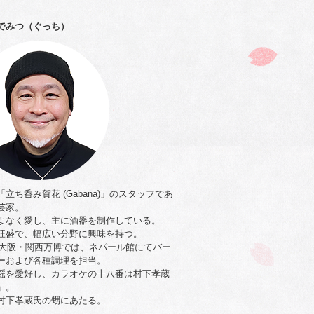
でみつ（ぐっち）
立ち呑み賀花 (Gabana)」のスタッフであ
芸家。
よなく愛し、主に酒器を制作している。
旺盛で、幅広い分野に興味を持つ。
5年大阪・関西万博では、ネパール館にてバー
ーおよび各種調理を担当。
謡を愛好し、カラオケの十八番は村下孝蔵
」。
村下孝蔵氏の甥にあたる。