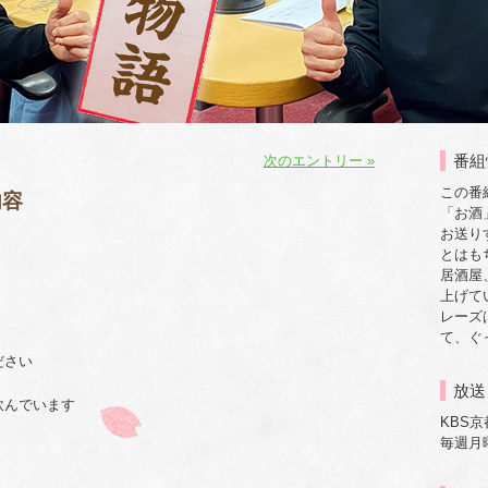
番組
次のエントリー »
この番
内容
「お酒
お送り
とはも
居酒屋
上げて
レーズ
て、ぐ
ださい
放送
飲んでいます
KBS
毎週月曜日