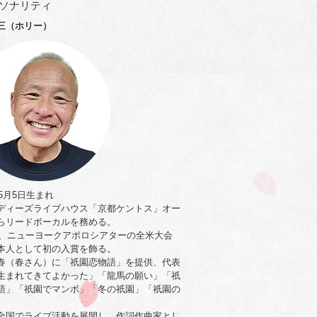
ソナリティ
三（ホリー）
年5月5日生まれ
ディーズライブハウス「京都ケントス」オー
らリードボーカルを務める。
0年、ニューヨークアポロシアターの全米大会
本人として初の入賞を飾る。
春（春さん）に「祇園恋物語」を提供、代表
生まれてきてよかった」「龍馬の願い」「祇
語」「祇園でマンボ」「冬の祇園」「祇園の
。
全国でライブ活動を展開し、作詞作曲家とし