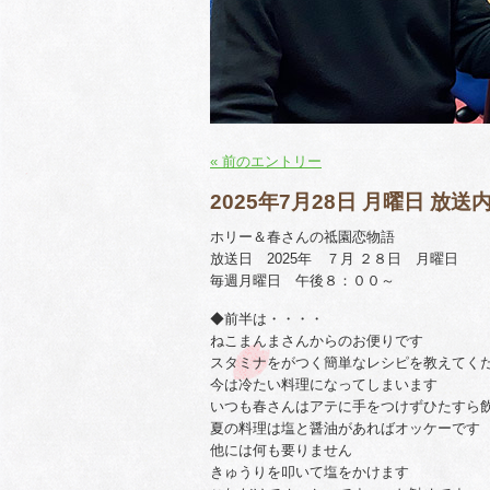
« 前のエントリー
2025年7月28日 月曜日 放送
ホリー＆春さんの祗園恋物語
放送日 2025年 ７月 ２８日 月曜日
毎週月曜日 午後８：００～
◆前半は・・・・
ねこまんまさんからのお便りです
スタミナをがつく簡単なレシピを教えてく
今は冷たい料理になってしまいます
いつも春さんはアテに手をつけずひたすら
夏の料理は塩と醤油があればオッケーです
他には何も要りません
きゅうりを叩いて塩をかけます