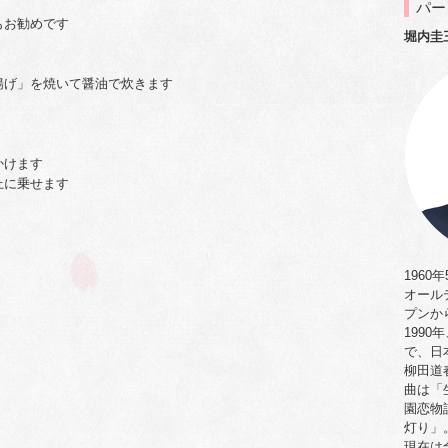
パー
もお勧めです
堀内圭
揚げ」を焼いて醤油で炊きます
かけます
上に乗せます
1960
オール
プンか
199
で、日
柳田道
曲は「
園恋物
灯り」
現在は