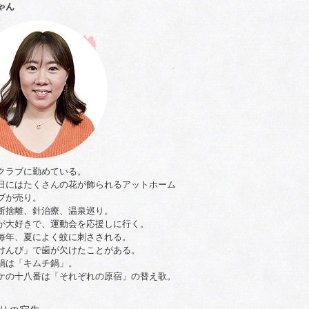
ゃん
クラブに勤めている。
日にはたくさんの花が飾られるアットホーム
ブが売り。
断捨離、針治療、温泉巡り。
が大好きで、運動会を応援しに行く。
毎年、夏によく蚊に刺さされる。
けんぴ」で歯が欠けたことがある。
鍋は「キムチ鍋」。
ケの十八番は「それぞれの原宿」の替え歌。