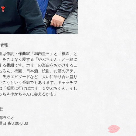
情報
組は作詞・作曲家「堀内圭三」と「祇園」と
」をこよなく愛する「やぶちゃん」と一緒に
する番組です。ホリーの楽曲をおかけするこ
ちろん、祇園、日本酒、焼酎、お酒のアテ、
、失敗エピソードなど、大いに語り合い盛り
いこうという番組でもあります。キャッチフ
は「祇園に行けばホリー＆やぶちゃん、そし
っち＆ゆかちゃんに会えるかも」
日
京都ラジオ
 夜8:00-8:30