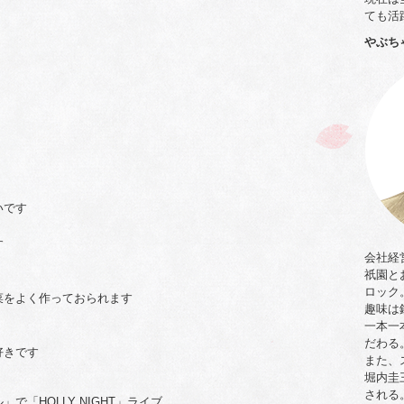
ても活
やぶち
いです
す
会社経
祇園と
ロック
菜をよく作っておられます
趣味は
一本一
だわる
好きです
また、
堀内圭
される
「HOLLY NIGHT」ライブ