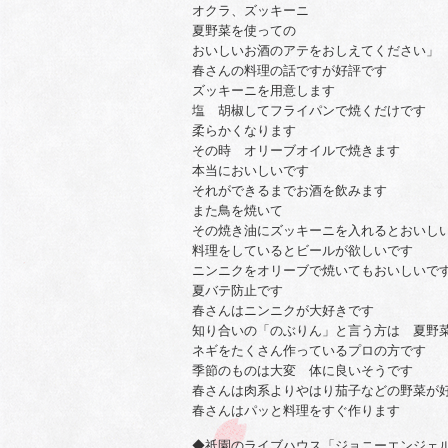
オクラ、ズッキーニ
夏野菜を使っての
おいしいお酒のアテをおしえてください」
春さんの料理の話ですが好評です
ズッキーニを用意します
塩 胡椒してフライパンで焼くだけです
柔らかくなります
その時 オリーブオイルで焼きます
本当においしいです
それができるまでお酒を飲みます
また鳥を焼いて
その焼き油にズッキーニを入れるとおいし
料理をしているとビールが欲しいです
ニンニクをオリーブで焼いてもおいしいで
夏バテ防止です
春さんはニンニクが大好きです
知り合いの「のぶりん」と言う方は 夏野
ネギをたくさん作っているプロの方です
季節のものは大変 体に良いそうです
春さんは肉系よりやはり茄子などの野菜が
春さんはパッと料理をすぐ作ります
◆祗園のライブハウス「ジョニーエンジェル」で