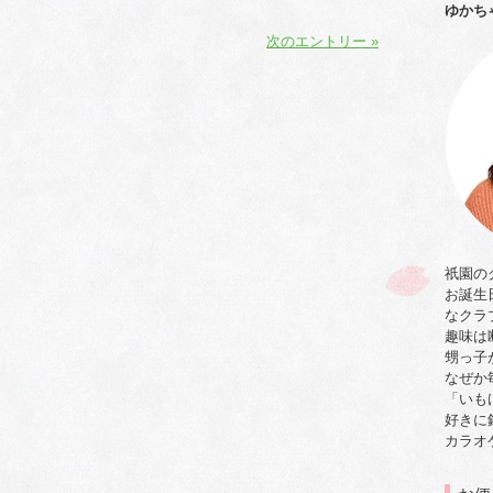
ゆかち
次のエントリー »
祇園の
お誕生
なクラ
趣味は
甥っ子
なぜか
「いも
好きに
カラオ