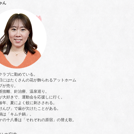
ゃん
クラブに勤めている。
日にはたくさんの花が飾られるアットホーム
ブが売り。
断捨離、針治療、温泉巡り。
が大好きで、運動会を応援しに行く。
毎年、夏によく蚊に刺さされる。
けんぴ」で歯が欠けたことがある。
鍋は「キムチ鍋」。
ケの十八番は「それぞれの原宿」の替え歌。