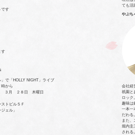
ても活
うです
やぶち
ます
ね
「HOLLY NIGHT」ライブ
７時から
会社経
祇園と
 ３月 ２８日 木曜日
ロック
」
趣味は
ストビル５Ｆ
一本一
エンジェル」
だわる
また、
堀内圭
される