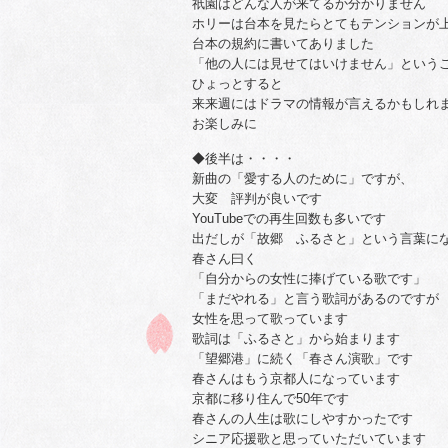
祇園はどんな人が来てるか分かりません
ホリーは台本を見たらとてもテンションが
台本の規約に書いてありました
「他の人には見せてはいけません」という
ひょっとすると
来来週にはドラマの情報が言えるかもしれ
お楽しみに
◆後半は・・・・
新曲の「愛する人のために」ですが、
大変 評判が良いです
YouTubeでの再生回数も多いです
出だしが「故郷 ふるさと」という言葉に
春さん曰く
「自分からの女性に捧げている歌です」
「まだやれる」と言う歌詞があるのですが
女性を思って歌っています
歌詞は「ふるさと」から始まります
「望郷港」に続く「春さん演歌」です
春さんはもう京都人になっています
京都に移り住んで50年です
春さんの人生は歌にしやすかったです
シニア応援歌と思っていただいています