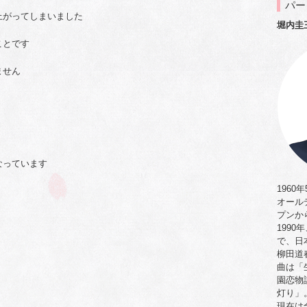
パー
上がってしまいました
堀内圭
ことです
ません
なっています
1960
オール
プンか
199
で、日
柳田道
曲は「
園恋物
灯り」
現在は