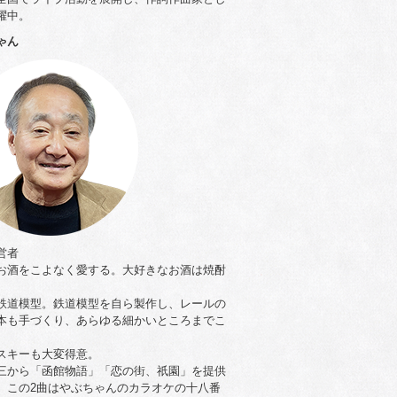
躍中。
ゃん
営者
お酒をこよなく愛する。大好きなお酒は焼酎
。
鉄道模型。鉄道模型を自ら製作し、レールの
本も手づくり、あらゆる細かいところまでこ
。
スキーも大変得意。
三から「函館物語」「恋の街、祇園」を提供
。この2曲はやぶちゃんのカラオケの十八番