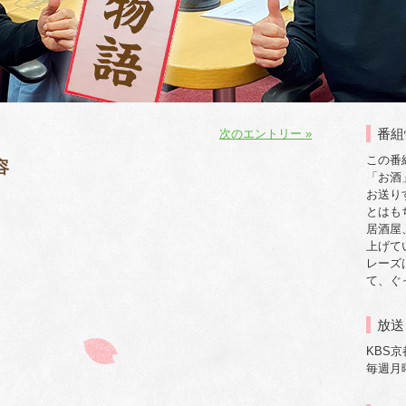
番組
次のエントリー »
この番
容
「お酒
お送り
とはも
居酒屋
上げて
レーズ
て、ぐ
放送
KBS
毎週月曜日