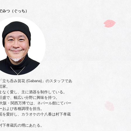
でみつ（ぐっち）
立ち呑み賀花 (Gabana)」のスタッフであ
芸家。
よなく愛し、主に酒器を制作している。
旺盛で、幅広い分野に興味を持つ。
5年大阪・関西万博では、ネパール館にてバー
ーおよび各種調理を担当。
謡を愛好し、カラオケの十八番は村下孝蔵
」。
村下孝蔵氏の甥にあたる。