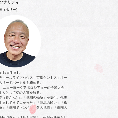
ソナリティ
三（ホリー）
年5月5日生まれ
ディーズライブハウス「京都ケントス」オー
らリードボーカルを務める。
0年、ニューヨークアポロシアターの全米大会
本人として初の入賞を飾る。
春（春さん）に「祇園恋物語」を提供、代表
生まれてきてよかった」「龍馬の願い」「祇
語」「祇園でマンボ」「冬の祇園」「祇園の
。
全国でライブ活動を展開し、作詞作曲家とし