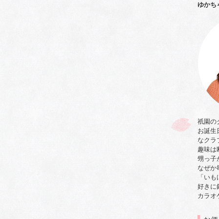
ゆかち
祇園の
お誕生
なクラ
趣味は
甥っ子
なぜか
「いも
好きに
カラオ