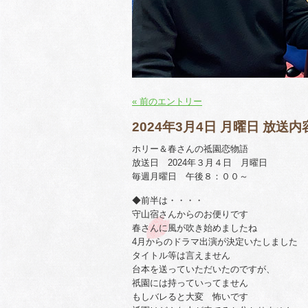
« 前のエントリー
2024年3月4日 月曜日 放送内
ホリー＆春さんの祗園恋物語
放送日 2024年３月４日 月曜日
毎週月曜日 午後８：００～
◆前半は・・・・
守山宿さんからのお便りです
春さんに風が吹き始めましたね
4月からのドラマ出演が決定いたしました
タイトル等は言えません
台本を送っていただいたのですが、
祇園には持っていってません
もしバレると大変 怖いです