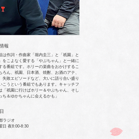
情報
組は作詞・作曲家「堀内圭三」と「祇園」と
」をこよなく愛する「やぶちゃん」と一緒に
する番組です。ホリーの楽曲をおかけするこ
ちろん、祇園、日本酒、焼酎、お酒のアテ、
、失敗エピソードなど、大いに語り合い盛り
いこうという番組でもあります。キャッチフ
は「祇園に行けばホリー＆やぶちゃん、そし
っち＆ゆかちゃんに会えるかも」
日
京都ラジオ
 夜8:00-8:30