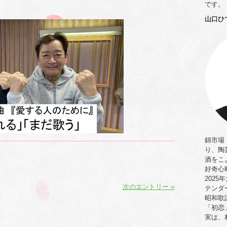
です。
」
山口ひ
錦市場「
り、陶
酒をこ
好奇心
202
次のエントリー »
テンダ
昭和歌
「初恋
実は、