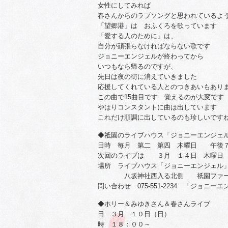
女性にしてみれば
春さんからのラブソングと思われているよ
「望郷港」は おふくろを歌っています
「愛する人のために」は、
自分が頑張らなければならない歌です
ジョニーエンジェルが終わってから
いつもなら帰るのですが、
先日は夜の街に消えていきました
応援してくれている人とのつきあいもあり
この曲で15曲目です 覚えるのが大変です
やはりコンスタントに曲は出しています
これだけ順調に出しているのも珍しいです
◆祗園のライブハウス「ジョニーエンジェル」で
日時 毎月 第二 第四 木曜日 午後
次回のライブは ３月 １４日 木曜日
場所 ライブハウス「ジョニーエンジェル
八坂神社西入る北側 祇園ファー
問い合わせ 075-551-2234 「ジョニー
◆ホリー＆みゆきさん＆春さんライブ
日 ３月 １０日（日）
時 １８：００～