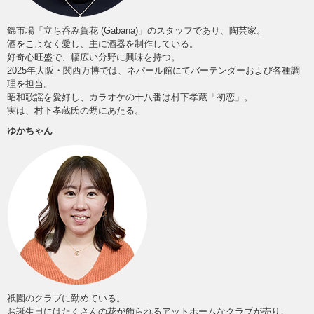
錦市場「立ち呑み賀花 (Gabana)」のスタッフであり、陶芸家。
酒をこよなく愛し、主に酒器を制作している。
好奇心旺盛で、幅広い分野に興味を持つ。
2025年大阪・関西万博では、ネパール館にてバーテンダーおよび各種調
理を担当。
昭和歌謡を愛好し、カラオケの十八番は村下孝蔵「初恋」。
実は、村下孝蔵氏の甥にあたる。
ゆかちゃん
祇園のクラブに勤めている。
お誕生日にはたくさんの花が飾られるアットホームなクラブが売り。