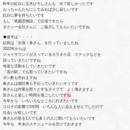
昨年の紅白に五木ひろしさんも 出て欲しかったです
おっちゃんたちにしてみれば少し寂しいです
紅白に夢を持ちたいです
もし「祇園恋物語」で出場できたら
タクシー会社さんに ご協力してもらいたいですね
◆後半は・・・・
以前は「出張！春さん」を行っていましたね
2022年からは
ジョイサウンドが入っているカラオケ店 スナックなどを
回っていきたいですね
地道な活動をしていきたいです
「道の駅」でも歌っていきたいですね
ポン酢も売れますね
春さんは畑仕事も手伝っていきたいそうです
春さんは作業を黙々とするタイプで よく働きますよ
皆さんと楽しい時間を過ごしたいですね
今年から いろいろなところに行きたいです
コロナの影響で2年間 いろんな人に会えませんでしたので
出会いが欲しいです
春さんの歌を1人でも多くの人に聞いてもらいたいです
今年も 年末のスケジュールを空けておきます