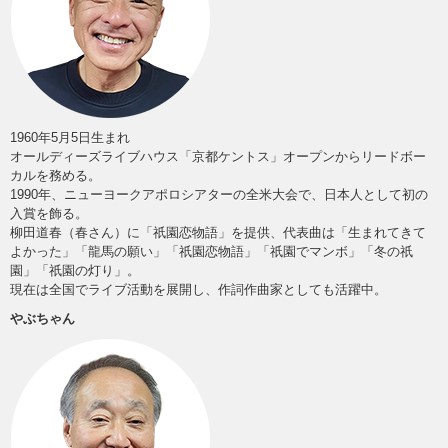
1960年5月5日生まれ
オールディーズライブハウス「京都ケントス」オープンからリードボー
カルを務める。
1990年、ニューヨークアポロシアターの全米大会で、日本人として初の
入賞を飾る。
柳田道春（春さん）に「祇園恋物語」を提供、代表曲は「生まれてきて
よかった」「龍馬の願い」「祇園恋物語」「祇園でマンボ」「冬の祇
園」「祇園の灯り」。
現在は全国でライブ活動を展開し、作詞作曲家としても活躍中。
やぶちゃん