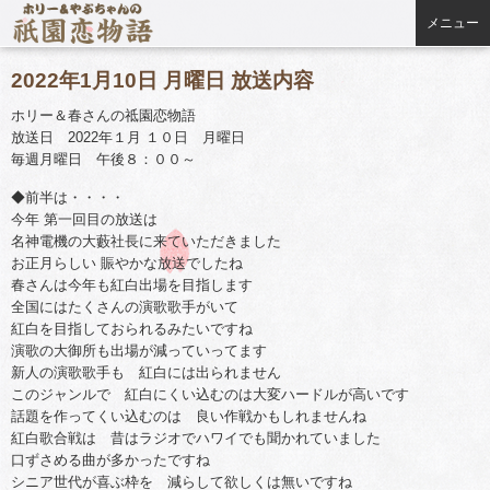
メニュー
2022年1月10日 月曜日 放送内容
ホリー＆春さんの祗園恋物語
放送日 2022年１月 １０日 月曜日
毎週月曜日 午後８：００～
◆前半は・・・・
今年 第一回目の放送は
名神電機の大藪社長に来ていただきました
お正月らしい 賑やかな放送でしたね
春さんは今年も紅白出場を目指します
全国にはたくさんの演歌歌手がいて
紅白を目指しておられるみたいですね
演歌の大御所も出場が減っていってます
新人の演歌歌手も 紅白には出られません
このジャンルで 紅白にくい込むのは大変ハードルが高いです
話題を作ってくい込むのは 良い作戦かもしれませんね
紅白歌合戦は 昔はラジオでハワイでも聞かれていました
口ずさめる曲が多かったですね
シニア世代が喜ぶ枠を 減らして欲しくは無いですね