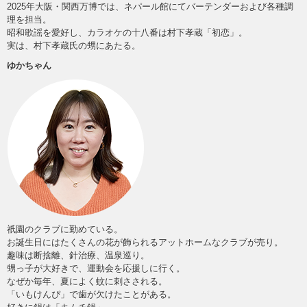
2025年大阪・関西万博では、ネパール館にてバーテンダーおよび各種調
理を担当。
昭和歌謡を愛好し、カラオケの十八番は村下孝蔵「初恋」。
実は、村下孝蔵氏の甥にあたる。
ゆかちゃん
祇園のクラブに勤めている。
お誕生日にはたくさんの花が飾られるアットホームなクラブが売り。
趣味は断捨離、針治療、温泉巡り。
甥っ子が大好きで、運動会を応援しに行く。
なぜか毎年、夏によく蚊に刺さされる。
「いもけんぴ」で歯が欠けたことがある。