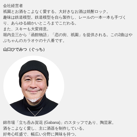
会社経営者
祇園とお酒をこよなく愛する。大好きなお酒は焼酎ロック。
趣味は鉄道模型。鉄道模型を自ら製作し、レールの一本一本も手づく
り、あらゆる細かいところまでこだわる。
また、スキーも大変得意。
堀内圭三から「函館物語」「恋の街、祇園」を提供される。この2曲はや
ぶちゃんのカラオケの十八番です。
山口ひでみつ（ぐっち）
錦市場「立ち呑み賀花 (Gabana)」のスタッフであり、陶芸家。
酒をこよなく愛し、主に酒器を制作している。
好奇心旺盛で、幅広い分野に興味を持つ。