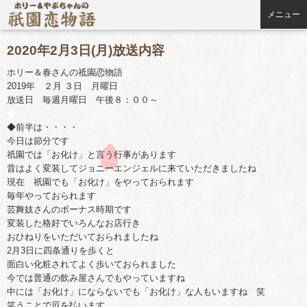
メニュー
2020年2月3日(月)放送内容
ホリー＆春さんの祗園恋物語
2019年 ２月 ３日 月曜日
放送日 毎週月曜日 午後８：００～
◆
◆前半は・・・・
今日は節分です
祇園では「お化け」と言う行事があります
昔はよく変装してジョニーエンジェルに来ていただきましたね
現在 祇園でも「お化け」をやっておられます
毎年やっておられます
芸舞妓さんのボーナス時期です
変装した格好でいろんなお店行き
おひねりをいただいておられましたね
2月3日に四条通りを歩くと
面白い化粧されてよく歩いておられました
今では普通の飲み屋さんでもやっていますね
中には「お化け」にならないでも「お化け」な人もいますね 笑
笑うことで厄を払います