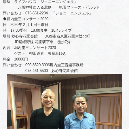
場所 ライブハウス「ジョニーエンジェル」
八坂神社西入る北側 祇園ファーストビル５Ｆ
問い合わせ 075-551-2234 「ジョニーエンジェル」
◆堀内圭三コンサート2020
日 2020年２月１日土曜日
時 17:30受付 18:00食事 18:45ライブ
場所 妙心寺花園会館 京都市右京区花園木辻北町
JR嵯峨野線 花園駅下車 徒歩7分
内容 堀内圭三コンサート2020
ゲスト 柳田道春 矢藤みゆき
料金 10000円
問い合わせ 090-8520-3906堀内圭三音楽事務所
075-461-5500 妙心寺花園会館