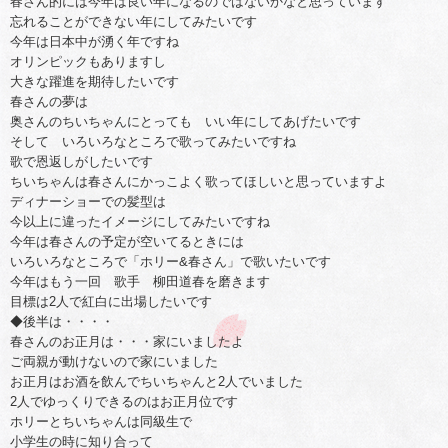
春さん的には今年は良い年になるのではないかなと思っています
忘れることができない年にしてみたいです
今年は日本中が湧く年ですね
オリンピックもありますし
大きな躍進を期待したいです
春さんの夢は
奥さんのちいちゃんにとっても いい年にしてあげたいです
そして いろいろなところで歌ってみたいですね
歌で恩返しがしたいです
ちいちゃんは春さんにかっこよく歌ってほしいと思っていますよ
ディナーショーでの髪型は
今以上に違ったイメージにしてみたいですね
今年は春さんの予定が空いてるときには
いろいろなところで「ホリー&春さん」で歌いたいです
今年はもう一回 歌手 柳田道春を磨きます
目標は2人で紅白に出場したいです
◆後半は・・・・
春さんのお正月は・・・家にいましたよ
ご両親が動けないので家にいました
お正月はお酒を飲んでちいちゃんと2人でいました
2人でゆっくりできるのはお正月位です
ホリーとちいちゃんは同級生で
小学生の時に知り合って