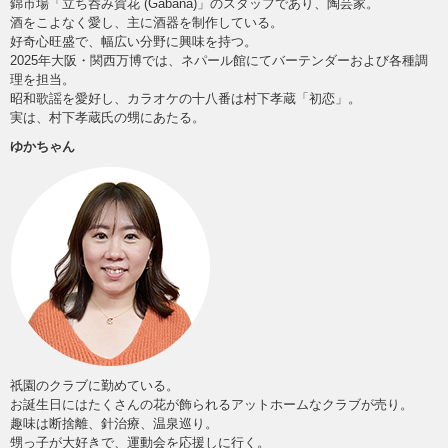
錦市場「立ち呑み賀花 (Gabana)」のスタッフであり、陶芸家。
酒をこよなく愛し、主に酒器を制作している。
好奇心旺盛で、幅広い分野に興味を持つ。
2025年大阪・関西万博では、ネパール館にてバーテンダーおよび各種調
理を担当。
昭和歌謡を愛好し、カラオケの十八番は村下孝蔵「初恋」。
実は、村下孝蔵氏の甥にあたる。
ゆかちゃん
祇園のクラブに勤めている。
お誕生日にはたくさんの花が飾られるアットホームなクラブが売り。
趣味は断捨離、針治療、温泉巡り。
甥っ子が大好きで、運動会を応援しに行く。