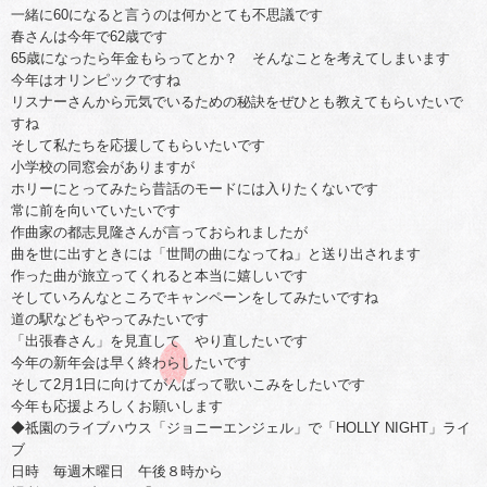
一緒に60になると言うのは何かとても不思議です
春さんは今年で62歳です
65歳になったら年金もらってとか？ そんなことを考えてしまいます
今年はオリンピックですね
リスナーさんから元気でいるための秘訣をぜひとも教えてもらいたいで
すね
そして私たちを応援してもらいたいです
小学校の同窓会がありますが
ホリーにとってみたら昔話のモードには入りたくないです
常に前を向いていたいです
作曲家の都志見隆さんが言っておられましたが
曲を世に出すときには「世間の曲になってね」と送り出されます
作った曲が旅立ってくれると本当に嬉しいです
そしていろんなところでキャンペーンをしてみたいですね
道の駅などもやってみたいです
「出張春さん」を見直して やり直したいです
今年の新年会は早く終わらしたいです
そして2月1日に向けてがんばって歌いこみをしたいです
今年も応援よろしくお願いします
◆祗園のライブハウス「ジョニーエンジェル」で「HOLLY NIGHT」ライ
ブ
日時 毎週木曜日 午後８時から