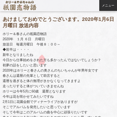
メニュー
あけましておめでとうございます。2020年1月6日
月曜日 放送内容
ホリー＆春さんの祗園恋物語
2020年 １月 ６日 月曜日
放送日 毎週月曜日 午後８：００～
◆前半は・・・・
新年となりましたね
今日から仕事始めをされた方も多かったんではないでしょうか？
初夢の話をしたいと思います
2020年はホリーと春さんの奥さんのちいちゃんが年男年女です
春さんは還暦の先輩として助言すると
還暦を過ぎると体の無理がきかなくなってきますよ
走ったりすると体がついていきませんね
ホリーは今年5月に60歳 還暦となります
今年は花を咲かせてみたいですね
2月1日に花園会館でディナーライブがありますが
そこでアルバムを発売したいと思っています
そして今年はこのアルバムの曲を中心に頑張りたいです