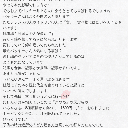
やはり本の影響でしょうか？
でもお店でバッキー井上さんに会うととても喜ばれるでしょうね
バッキーさんはよく外国の人と喋ります
ただフランスの人やイタリアの人は「食」 食べ物にはたいへんうるさ
いですよ
錦市場も外国人の方が多いです
昔から錦を知ってる人に怒られたりもします
変わっていく錦を嘆いておられました
最近バッキーさんの気になる事は？
週刊誌のグラビアに昔の女優さんが出ているのは
とても気になっています
記事も老後の記事とか病気の記事が多いですし
あまり元気が出ません
うどんやさんで よく週刊誌を読みます
値段にその本を読む代金も含まれていると思うと
ついつい読んでしまいます
そして先日 立ち食いうどんに行った時
にしんそばを頼んでいるのに「きつね」や天ぷらや
いろんなもの8種類載せて食べて 1300円 払っておられました
トッピングに全部 出汁を吸われていましたよ
びっくりでした
子供の時は近所のうどん屋さんは高いので行きませんでした