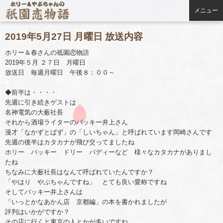
メニュー
2019年5月27日 月曜日 放送内容
ホリー＆春さんの祗園恋物語
2019年５月 ２７日 月曜日
放送日 毎週月曜日 午後８：００～
■
◆前半は・・・・
先週に引き続きゲストは
名神電気の大薮社長
それから酒場ライターのバッキー井上さん
漫才「なかずとばず」の「しいちゃん」と呼ばれています岡崎さんです
先週の後半はカタカナが飛び交ってましたね
ホリー バッキー ドリー バディーなど 様々なカタカナがありまし
たね
ちなみに大薮社長はなんて呼ばれていたんですか？
「やはり やぶちゃんですね」 とても良い愛称ですね
そしてバッキー井上さんは
「いっとかなあかん店 京都編」の本を書かれましたが
評判はいかがですか？
その店に行くと東京の人とかが多いですね