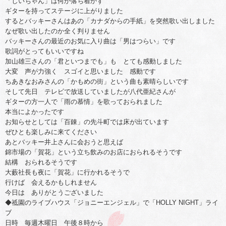
「しいちゃん」は何か落ち着かず
ギターを持ってステージに上がりました
するとバッキーさんはあの「カナダからの手紙」を突然歌い出しました
なぜ歌い出したのか全く判りません
バッキーさんの最近のお気に入り曲は「男はつらい」です
歌詞がとってもいいですね
加山雄三さんの「君といつまでも」も とても感動しました
大変 声が力強く スゴイと思いました 感動です
ちあきなおみさんの「かもめの街」という曲も素晴らしいです
そして先日 テレビで放送していましたが八代亜紀さんが
ギターの方一人で「雨の慕情」を歌っておられました
本当によかったです
お知らせとしては「百錬」の先斗町では床が出ています
ぜひとも楽しみに来てください
あとバッキー井上さんに会おうと思えば
錦市場の「賀花」という立ち飲みのお店におられるそうです
結構 おられるそうです
大藪社長も夜に「賀花」に行かれるそうで
行けば 会えるかもしれません
今日は ありがとうございました
◆祗園のライブハウス「ジョニーエンジェル」で「HOLLY NIGHT」ライ
ブ
日時 毎週木曜日 午後８時から