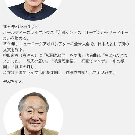
1960年5月5日生まれ
オールディーズライブハウス「京都ケントス」オープンからリードボー
カルを務める。
1990年、ニューヨークアポロシアターの全米大会で、日本人として初の
入賞を飾る。
柳田道春（春さん）に「祇園恋物語」を提供、代表曲は「生まれてきて
よかった」「龍馬の願い」「祇園恋物語」「祇園でマンボ」「冬の祇
園」「祇園の灯り」。
現在は全国でライブ活動を展開し、作詞作曲家としても活躍中。
やぶちゃん