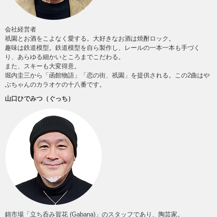
会社経営者
祇園とお酒をこよなく愛する。大好きなお酒は焼酎ロック。
趣味は鉄道模型。鉄道模型を自ら製作し、レールの一本一本も手づく
り、あらゆる細かいところまでこだわる。
また、スキーも大変得意。
堀内圭三から「函館物語」「恋の街、祇園」を提供される。この2曲はや
ぶちゃんのカラオケの十八番です。
山口ひでみつ（ぐっち）
錦市場「立ち呑み賀花 (Gabana)」のスタッフであり、陶芸家。