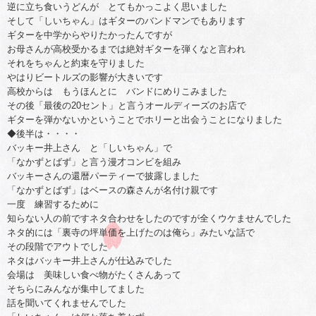
逆に立ち食いうどんが とてもかっこよく思いました
そして「しいちゃん」はギターのバンドマンでもあります
ギターを中学からやりたかったんですが
お母さんが高校受かるまでは絶対ギターを弾くなと言われ
それをちゃんと約束を守りました
やはりビートルズの影響が大きいです
高校からは もうほんとに バンドにめりこみました
その後「最後の20セント」と言うオールディーズのお店で
ギターを弾かないかということでホリーと出会うことになりました
◆後半は・・・・
バッキー井上さん と「しいちゃん」で
「なかずとばず」と言う漫才コンビを組み
バッキーさんの還暦パーティーで披露しました
「なかずとばず」はベースの森さんが名付け親です
一度 練習するために
知らない人の前ですネタ合わせをしたのですが全くウケませんでした
ネタ的には「裏寺の坪単価を上げたのは俺ら」みたいな話で
その段階でアウトでした
ネタはバッキー井上さんが仕込みでした
会場は 美味しい食べ物がたくさんあって
そちらにみんなが集中してました
話を聞いてくれませんでした