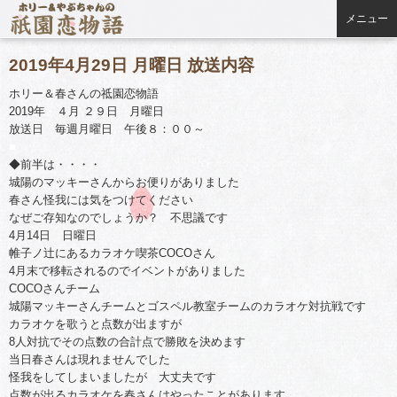
メニュー
2019年4月29日 月曜日 放送内容
ホリー＆春さんの祗園恋物語
2019年 ４月 ２９日 月曜日
放送日 毎週月曜日 午後８：００～
■
◆前半は・・・・
城陽のマッキーさんからお便りがありました
春さん怪我には気をつけてください
なぜご存知なのでしょうか？ 不思議です
4月14日 日曜日
帷子ノ辻にあるカラオケ喫茶COCOさん
4月末で移転されるのでイベントがありました
COCOさんチーム
城陽マッキーさんチームとゴスペル教室チームのカラオケ対抗戦です
カラオケを歌うと点数が出ますが
8人対抗でその点数の合計点で勝敗を決めます
当日春さんは現れませんでした
怪我をしてしまいましたが 大丈夫です
点数が出るカラオケを春さんはやったことがあります