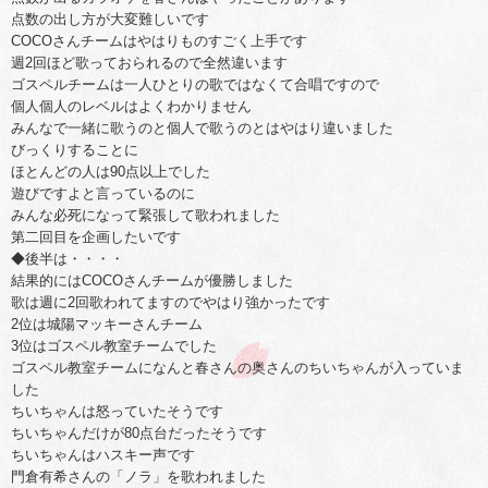
点数の出し方が大変難しいです
COCOさんチームはやはりものすごく上手です
週2回ほど歌っておられるので全然違います
ゴスペルチームは一人ひとりの歌ではなくて合唱ですので
個人個人のレベルはよくわかりません
みんなで一緒に歌うのと個人で歌うのとはやはり違いました
びっくりすることに
ほとんどの人は90点以上でした
遊びですよと言っているのに
みんな必死になって緊張して歌われました
第二回目を企画したいです
◆後半は・・・・
結果的にはCOCOさんチームが優勝しました
歌は週に2回歌われてますのでやはり強かったです
2位は城陽マッキーさんチーム
3位はゴスペル教室チームでした
ゴスペル教室チームになんと春さんの奥さんのちいちゃんが入っていま
した
ちいちゃんは怒っていたそうです
ちいちゃんだけが80点台だったそうです
ちいちゃんはハスキー声です
門倉有希さんの「ノラ」を歌われました