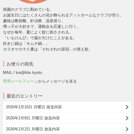
祇園のクラブに勤めている。
お誕生日にはたくさんの花が飾られるアットホームなクラブが売り。
趣味は断捨離、針治療、温泉巡り。
甥っ子が大好きで、運動会を応援しに行く。
なぜか毎年、夏によく蚊に刺さされる。
「いもけんぴ」で歯が欠けたことがある。
好きに鍋は「キムチ鍋」。
カラオケの十八番は「それぞれの原宿」の替え歌。
お便りの宛先
MAIL / koi@kbs.kyoto
専用メールフォーム
からメッセージを送る
最近のエントリー
2026年2月16日 月曜日 放送内容
2026年2月9日 月曜日 放送内容
2026年2月2日 月曜日 放送内容