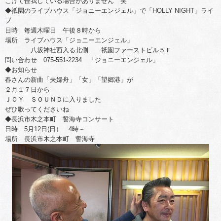
こけて怪我している場合がありません 笑
◆祗園のライブハウス「ジョニーエンジェル」で「HOLLY NIGHT」ライ
ブ
日時 毎週木曜日 午後８時から
場所 ライブハウス「ジョニーエンジェル」
八坂神社西入る北側 祇園ファーストビル５Ｆ
問い合わせ 075-551-2234 「ジョニーエンジェル」
◆お知らせ
春さんの新曲「夫婦舟」「女」「望郷港」が
２月１７日から
ＪＯＹ ＳＯＵＮＤに入りました
ぜひ歌ってくださいね
◆長浜市木之本町 誓海寺コンサート
日時 5月12日(日） 4時～
場所 長浜市木之本町 誓海寺