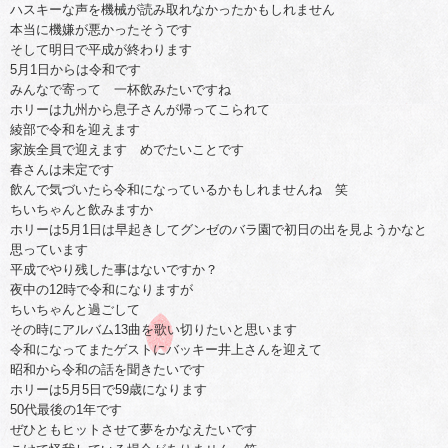
ハスキーな声を機械が読み取れなかったかもしれません
本当に機嫌が悪かったそうです
そして明日で平成が終わります
5月1日からは令和です
みんなで寄って 一杯飲みたいですね
ホリーは九州から息子さんが帰ってこられて
綾部で令和を迎えます
家族全員で迎えます めでたいことです
春さんは未定です
飲んで気づいたら令和になっているかもしれませんね 笑
ちいちゃんと飲みますか
ホリーは5月1日は早起きしてグンゼのバラ園で初日の出を見ようかなと
思っています
平成でやり残した事はないですか？
夜中の12時で令和になりますが
ちいちゃんと過ごして
その時にアルバム13曲を歌い切りたいと思います
令和になってまたゲストにバッキー井上さんを迎えて
昭和から令和の話を聞きたいです
ホリーは5月5日で59歳になります
50代最後の1年です
ぜひともヒットさせて夢をかなえたいです