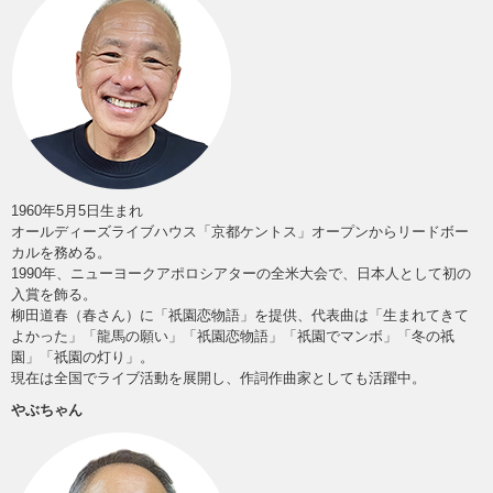
1960年5月5日生まれ
オールディーズライブハウス「京都ケントス」オープンからリードボー
カルを務める。
1990年、ニューヨークアポロシアターの全米大会で、日本人として初の
入賞を飾る。
柳田道春（春さん）に「祇園恋物語」を提供、代表曲は「生まれてきて
よかった」「龍馬の願い」「祇園恋物語」「祇園でマンボ」「冬の祇
園」「祇園の灯り」。
現在は全国でライブ活動を展開し、作詞作曲家としても活躍中。
やぶちゃん