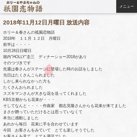
メニュー
2018年11月12日月曜日 放送内容
ホリー＆春さんの祗園恋物語
2018年 １１月 １２日 月曜日
前半は・・・・
10月28日日曜日
堀内"HOLLY"圭三 ディナーショー2018があり
そのつづきです
先週は春さんがステージに登場した時のお話をしました
当日はたくさんこられました
しかし来られなかった方も
たくさんおられました
スズキマンさんが大きな花を送ってくれました
KBS京都からも花束が・・・
そしてなんと・・・・作曲家 都志見隆さんからも花束が来てました
まさか贈っていただけるとは思っていなくて
本当に感動しました
あれから毎日 花束に手を合わせています
今回 お客さんをみていて とても楽しそうでした
お客さんを見て とても満足でした