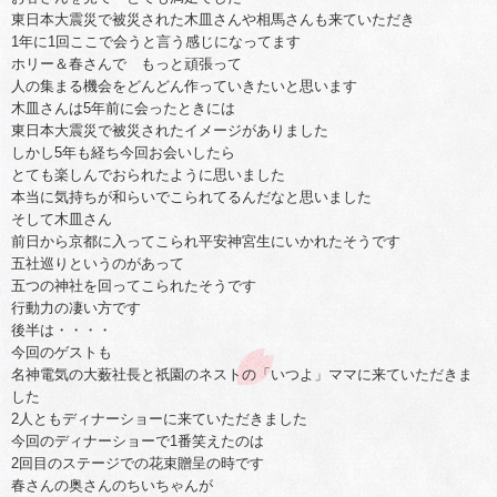
東日本大震災で被災された木皿さんや相馬さんも来ていただき
1年に1回ここで会うと言う感じになってます
ホリー＆春さんで もっと頑張って
人の集まる機会をどんどん作っていきたいと思います
木皿さんは5年前に会ったときには
東日本大震災で被災されたイメージがありました
しかし5年も経ち今回お会いしたら
とても楽しんでおられたように思いました
本当に気持ちが和らいでこられてるんだなと思いました
そして木皿さん
前日から京都に入ってこられ平安神宮生にいかれたそうです
五社巡りというのがあって
五つの神社を回ってこられたそうです
行動力の凄い方です
後半は・・・・
今回のゲストも
名神電気の大薮社長と祇園のネストの「いつよ」ママに来ていただきま
した
2人ともディナーショーに来ていただきました
今回のディナーショーで1番笑えたのは
2回目のステージでの花束贈呈の時です
春さんの奥さんのちいちゃんが