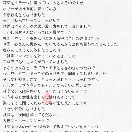
花束をステージに持っていこうとするのですが
ホリーが歌う直前に持っていき
全然歌えなくなりました
何回も持って行っては引っ込めて
結局はタイミングの悪い渡し方をしてしまいました
しかしお客さんにとっては大爆笑でした
毎回 ホリー＆春さんの奥さん連中は辛口の評価ですが
今回 春さんの奥さん ちいちゃんからは何も言われませんでした
春さんにとって失敗したところは
「祇園でマンボ」を歌っているときでした
フロアでちいちゃんが踊っていました
まさかあんなところで踊ってるとは思わなかったので
少し見とれてしまって歌の入りを少し間違えてしまいました
そして社交ダンスで ちょっと踊れたらおしゃれですね
少しステップを覚えておくととても良いと思います
社交ダンスは男性がリードしたほうがいいそうで
そうすると女性も楽しんで踊れるそうです
楽しそうに踊っておられる姿がまた良かったです
幸せな気分になりました
社長も 次回は踊ってください
今度ジョニーエンジェルで
社交ダンスの先生をお呼びして教えていただきましょう