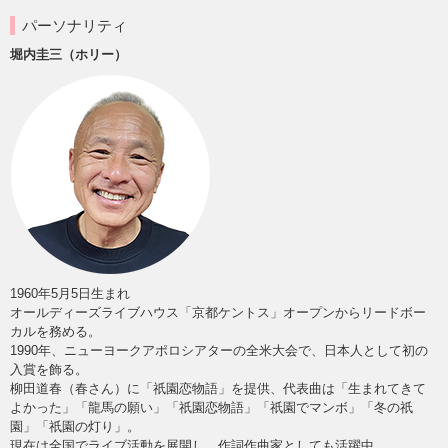
パーソナリティ
堀内圭三（ホリー）
1960年5月5日生まれ
オールディーズライブハウス「京都ケントス」オープンからリードボー
カルを務める。
1990年、ニューヨークアポロシアターの全米大会で、日本人として初の
入賞を飾る。
柳田道春（春さん）に「祇園恋物語」を提供、代表曲は「生まれてきて
よかった」「龍馬の願い」「祇園恋物語」「祇園でマンボ」「冬の祇
園」「祇園の灯り」。
現在は全国でライブ活動を展開し、作詞作曲家としても活躍中。