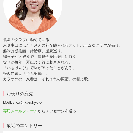
祇園のクラブに勤めている。
お誕生日にはたくさんの花が飾られるアットホームなクラブが売り。
趣味は断捨離、針治療、温泉巡り。
甥っ子が大好きで、運動会を応援しに行く。
なぜか毎年、夏によく蚊に刺さされる。
「いもけんぴ」で歯が欠けたことがある。
好きに鍋は「キムチ鍋」。
カラオケの十八番は「それぞれの原宿」の替え歌。
お便りの宛先
MAIL / koi@kbs.kyoto
専用メールフォーム
からメッセージを送る
最近のエントリー