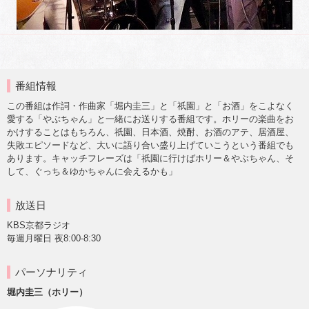
番組情報
この番組は作詞・作曲家「堀内圭三」と「祇園」と「お酒」をこよなく
愛する「やぶちゃん」と一緒にお送りする番組です。ホリーの楽曲をお
かけすることはもちろん、祇園、日本酒、焼酎、お酒のアテ、居酒屋、
失敗エピソードなど、大いに語り合い盛り上げていこうという番組でも
あります。キャッチフレーズは「祇園に行けばホリー＆やぶちゃん、そ
して、ぐっち＆ゆかちゃんに会えるかも」
放送日
KBS京都ラジオ
毎週月曜日 夜8:00-8:30
パーソナリティ
堀内圭三（ホリー）