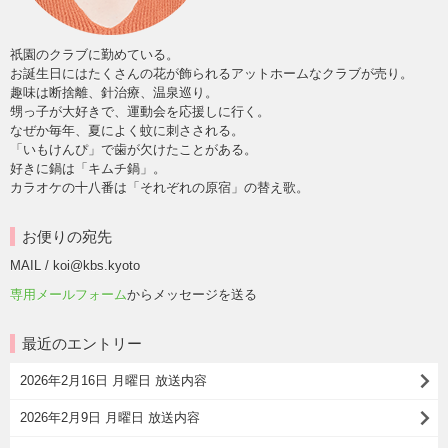
祇園のクラブに勤めている。
お誕生日にはたくさんの花が飾られるアットホームなクラブが売り。
趣味は断捨離、針治療、温泉巡り。
甥っ子が大好きで、運動会を応援しに行く。
なぜか毎年、夏によく蚊に刺さされる。
「いもけんぴ」で歯が欠けたことがある。
好きに鍋は「キムチ鍋」。
カラオケの十八番は「それぞれの原宿」の替え歌。
お便りの宛先
MAIL / koi@kbs.kyoto
専用メールフォーム
からメッセージを送る
最近のエントリー
2026年2月16日 月曜日 放送内容
2026年2月9日 月曜日 放送内容