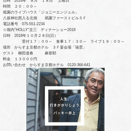
日時 2018年 ８月 １８日 土曜日
時間 ２０：００～
祗園のライブハウス「ジョニーエンジェル」
八坂神社西入る北側 祇園ファーストビル５Ｆ
電話番号 075-551-2234
☆堀内"HOLLY"圭三 ディナーショー2018
日時 2018年１０月２８日(日）
受付１７：００～ 食事１７：３０～ ライブ１９：００～
場所 からすま京都ホテル ３Ｆ宴会場「瑞雲」
ゲスト 柳田道春 麻亜耶
料金 １３０００円
お問い合わせ からすま京都ホテル 0120-366-641