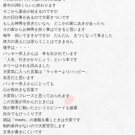
夜中の2時くらいに終わります
そこから宴会が始まるのですが
次の日仕事があるので大変きついです
もしお神輿を担ぎたいなら どこかの家にあきがあったら
その家からお神輿を担ぐ事はできると思います
毎年 担いでますがですが だんだん きつくなって来ました
体力の衰えには逆らうことはできません
後半は・・・・
バッキー井上さんは 本を出されています
「人生、行きがかりじょう」という本です
ホリーはそれを読みました
大変気に入った言葉は「ラッキーよりハッピー」
名言だと思います
バッキー井上さんにとっても
心が前向きな言葉で
大変良いフレーズと思っておられます
この言葉が浮かんだときには
指が勝手に動いたというエピソードも披露
自分でもびっくりです
雑誌「meets」の連載を書くときは大変です
制約条件がないので大変苦労します
文章が書きにくいです