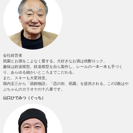
会社経営者
祇園とお酒をこよなく愛する。大好きなお酒は焼酎ロック。
趣味は鉄道模型。鉄道模型を自ら製作し、レールの一本一本も手づく
り、あらゆる細かいところまでこだわる。
また、スキーも大変得意。
堀内圭三から「函館物語」「恋の街、祇園」を提供される。この2曲はや
ぶちゃんのカラオケの十八番です。
山口ひでみつ（ぐっち）