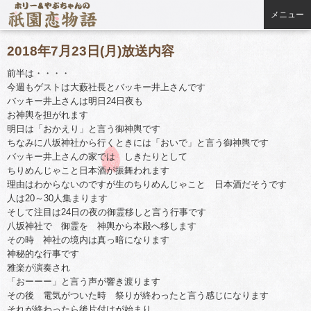
メニュー
2018年7月23日(月)放送内容
前半は・・・・
今週もゲストは大藪社長とバッキー井上さんです
バッキー井上さんは明日24日夜も
お神輿を担がれます
明日は「おかえり」と言う御神輿です
ちなみに八坂神社から行くときには「おいで」と言う御神輿です
バッキー井上さんの家では しきたりとして
ちりめんじゃこと日本酒が振舞われます
理由はわからないのですが生のちりめんじゃこと 日本酒だそうです
人は20～30人集まります
そして注目は24日の夜の御霊移しと言う行事です
八坂神社で 御霊を 神輿から本殿へ移します
その時 神社の境内は真っ暗になります
神秘的な行事です
雅楽が演奏され
「おーーー」と言う声が響き渡ります
その後 電気がついた時 祭りが終わったと言う感じになります
それが終わったら後片付けが始まり