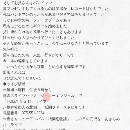
そしてお父さんはバンドマン
昔プレゼントしてくれるものは楽器か レコードばかりでした
私はバンドマンの人たちがあまり好きではありませんでした
しかし中学の時 フォークブームがあり
私もモテるためにギターを始めました
父に連れられ地方巡業へ行ったこともあります
けったいな人ばっかりでびっくりしました
そんな経験があったことは 今では幸せなことと思っています
先斗町に
店を出したのも 人生 行きがかり です
今 本の編集をしています
「いっとかなあかん京都」という本を編集中です
出版されれば
ぜひ読んでくださいね
◆ライブ情報
☆毎週木曜日 午後８時から
祗園のライブハウス「ジョニーエンジェル」で
「HOLLY NIGHT」ライブ
八坂神社西入る北側 祇園ファーストビル５Ｆ
電話番号 075-551-2234
☆春さんニューアルバム「祇園恋物語」 この日の完成を あきらめ
た ライブ