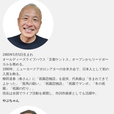
1960年5月5日生まれ
オールディーズライブハウス「京都ケントス」オープンからリードボー
カルを務める。
1990年、ニューヨークアポロシアターの全米大会で、日本人として初の
入賞を飾る。
柳田道春（春さん）に「祇園恋物語」を提供、代表曲は「生まれてきて
よかった」「龍馬の願い」「祇園恋物語」「祇園でマンボ」「冬の祇
園」「祇園の灯り」。
現在は全国でライブ活動を展開し、作詞作曲家としても活躍中。
やぶちゃん