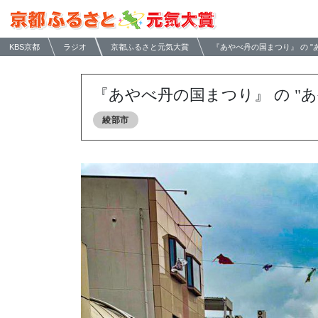
KBS京都
ラジオ
京都ふるさと元気大賞
『あやべ丹の国まつり』 の "
『あやべ丹の国まつり』 の "あ
綾部市