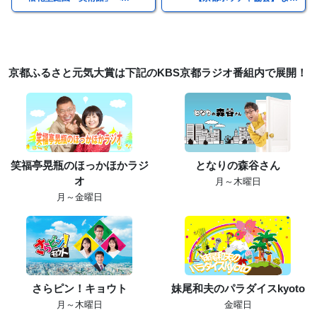
京都ふるさと元気大賞は下記のKBS京都ラジオ番組内で展開！
笑福亭晃瓶のほっかほかラジ
となりの森谷さん
オ
月～木曜日
月～金曜日
さらピン！キョウト
妹尾和夫のパラダイスkyoto
月～木曜日
金曜日