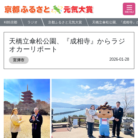
KBS京都
ラジオ
京都ふるさと元気大賞
天橋立傘松公園、『成相寺』
天橋立傘松公園、『成相寺』からラジ
オカーリポート
2026-01-28
宮津市