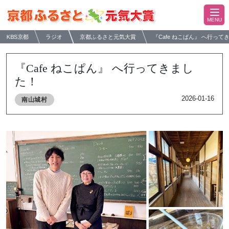
KBS京都
ラジオ
京都ふるさと元気大賞
『Cafe ねこぱん』 へ行って
『Cafe ねこぱん』 へ行ってきまし
た！
2026-01-16
南山城村