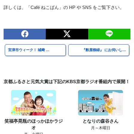
詳しくは、「Café ねこぱん」の HP や SNS をご覧下さい。
宮津市ウィーク！ 城﨑 …
『麩屋柳緑』 にお伺いし…
京都ふるさと元気大賞は下記のKBS京都ラジオ番組内で展開！
笑福亭晃瓶のほっかほかラジ
となりの森谷さん
オ
月～木曜日