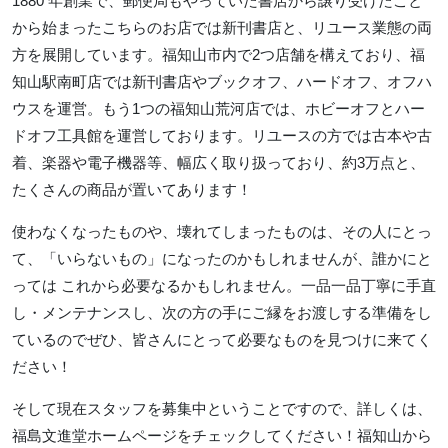
1880 年創業で、郵便局もやっていた書店から譲り受けたこと
から始まったこちらのお店では新刊書店と、リユース業態の両
方を展開しています。福知山市内で2つ店舗を構えており、福
知山駅南町店では新刊書店やブックオフ、ハードオフ、オフハ
ウスを運営。もう1つの福知山荒河店では、ホビーオフとハー
ドオフ工具館を運営しております。リユースの方では古本や古
着、楽器や電子機器等、幅広く取り扱っており、約3万点と、
たくさんの商品が置いてあります！
使わなくなったものや、壊れてしまったものは、その人にとっ
て、「いらないもの」になったのかもしれませんが、誰かにと
っては これから必要なるかもしれません。一品一品丁寧に手直
し・メンテナンスし、次の方の手にご縁をお渡しする準備をし
ているのでぜひ、皆さんにとって必要なものを見つけに来てく
ださい！
そして現在スタッフを募集中ということですので、詳しくは、
福島文進堂ホームページをチェックしてください！福知山から