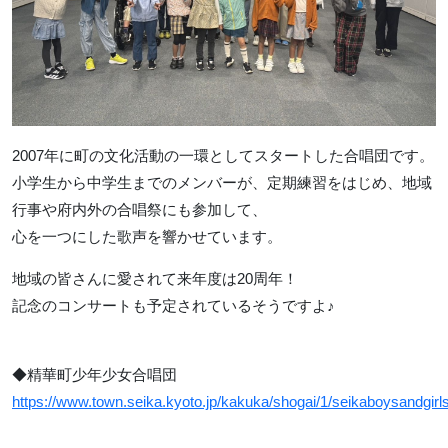
2007年に町の文化活動の一環としてスタートした合唱団です。
小学生から中学生までのメンバーが、定期練習をはじめ、地域
行事や府内外の合唱祭にも参加して、
心を一つにした歌声を響かせています。
地域の皆さんに愛されて来年度は20周年！
記念のコンサートも予定されているそうですよ♪
◆精華町少年少女合唱団
https://www.town.seika.kyoto.jp/kakuka/shogai/1/seikaboysandgirl