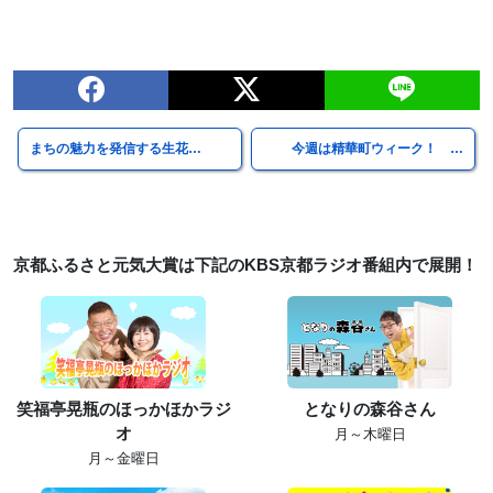
まちの魅力を発信する生花…
今週は精華町ウィーク！ …
京都ふるさと元気大賞は下記のKBS京都ラジオ番組内で展開！
笑福亭晃瓶のほっかほかラジ
となりの森谷さん
オ
月～木曜日
月～金曜日