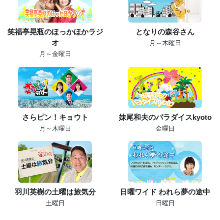
笑福亭晃瓶のほっかほかラジ
となりの森谷さん
オ
月～木曜日
月～金曜日
さらピン！キョウト
妹尾和夫のパラダイスkyoto
月～木曜日
金曜日
羽川英樹の土曜は旅気分
日曜ワイド われら夢の途中
土曜日
日曜日