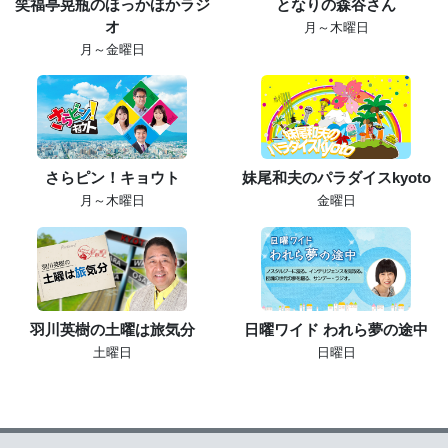
笑福亭晃瓶のほっかほかラジ
となりの森谷さん
オ
月～木曜日
月～金曜日
さらピン！キョウト
妹尾和夫のパラダイスkyoto
月～木曜日
金曜日
羽川英樹の土曜は旅気分
日曜ワイド われら夢の途中
土曜日
日曜日