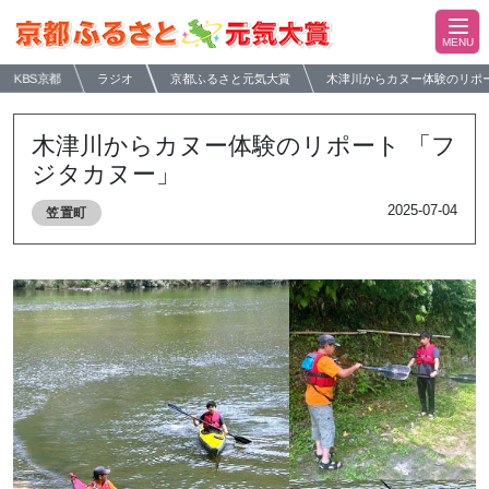
KBS京都
ラジオ
京都ふるさと元気大賞
木津川からカヌー体験のリポ
木津川からカヌー体験のリポート 「フ
ジタカヌー」
2025-07-04
笠置町